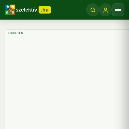
szelektív
.hu
Menü
HIRDETÉS