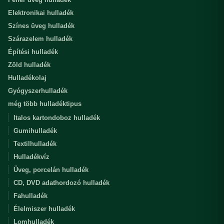
Elektronikai hulladék
Színes üveg hulladék
Szárazelem hulladék
Építési hulladék
Zöld hulladék
Hulladékolaj
Gyógyszerhulladék
még több hulladéktipus
Italos kartondoboz hulladék
Gumihulladék
Textilhulladék
Hulladékvíz
Üveg, porcelán hulladék
CD, DVD adathordozó hulladék
Fahulladék
Élelmiszer hulladék
Lomhulladék