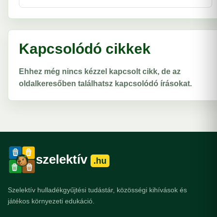
Kapcsolódó cikkek
Ehhez még nincs kézzel kapcsolt cikk, de az
oldalkeresőben találhatsz kapcsolódó írásokat.
szelektív
.hu
Szelektív hulladékgyűjtési tudástár, közösségi kihívások és
játékos környezeti edukáció.