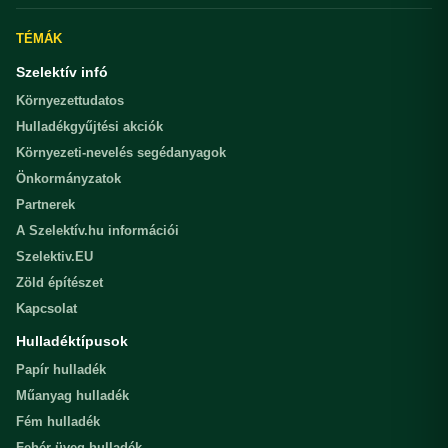
TÉMÁK
Szelektív infó
Környezettudatos
Hulladékgyűjtési akciók
Környezeti-nevelés segédanyagok
Önkormányzatok
Partnerek
A Szelektív.hu információi
Szelektiv.EU
Zöld építészet
Kapcsolat
Hulladéktípusok
Papír hulladék
Műanyag hulladék
Fém hulladék
Fehér üveg hulladék