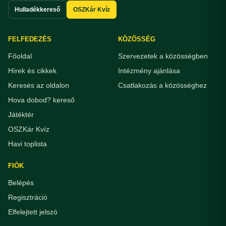
Hulladékkereső
OSZKár Kvíz
FELFEDEZÉS
KÖZÖSSÉG
Főoldal
Szervezetek a közösségben
Hírek és cikkek
Intézmény ajánlása
Keresés az oldalon
Csatlakozás a közösséghez
Hova dobod? kereső
Játéktér
OSZKár Kvíz
Havi toplista
FIÓK
Belépés
Regisztráció
Elfelejtett jelszó