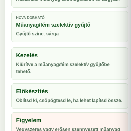
HOVA DOBHATÓ
Műanyag/fém szelektív gyűjtő
Gyűjtő színe: sárga
Kezelés
Kiürítve a műanyag/fém szelektív gyűjtőbe
tehető.
Előkészítés
Öblítsd ki, csöpögtesd le, ha lehet lapítsd össze.
Figyelem
Vegyszeres vagy erősen szennyezett műanyag