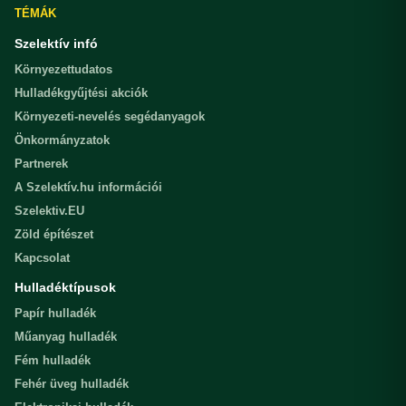
TÉMÁK
Szelektív infó
Környezettudatos
Hulladékgyűjtési akciók
Környezeti-nevelés segédanyagok
Önkormányzatok
Partnerek
A Szelektív.hu információi
Szelektiv.EU
Zöld építészet
Kapcsolat
Hulladéktípusok
Papír hulladék
Műanyag hulladék
Fém hulladék
Fehér üveg hulladék