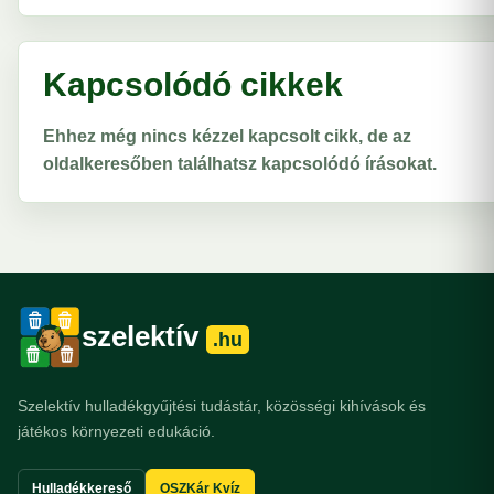
Kapcsolódó cikkek
Ehhez még nincs kézzel kapcsolt cikk, de az
oldalkeresőben találhatsz kapcsolódó írásokat.
szelektív
.hu
Szelektív hulladékgyűjtési tudástár, közösségi kihívások és
játékos környezeti edukáció.
Hulladékkereső
OSZKár Kvíz