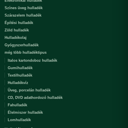
Elektronikai hulladék
Színes üveg hulladék
Szárazelem hulladék
Építési hulladék
Zöld hulladék
Hulladékolaj
Gyógyszerhulladék
még több hulladéktipus
Italos kartondoboz hulladék
Gumihulladék
Textilhulladék
Hulladékvíz
Üveg, porcelán hulladék
CD, DVD adathordozó hulladék
Fahulladék
Élelmiszer hulladék
Lomhulladék