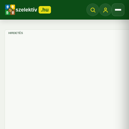
szelektív
.hu
Menü
HIRDETÉS