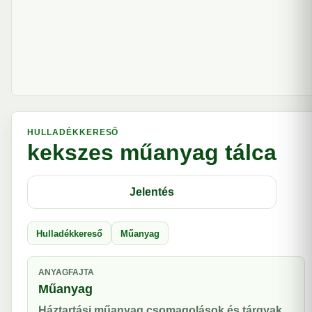
HULLADÉKKERESŐ
kekszes műanyag tálca
Jelentés
Hulladékkereső
Műanyag
ANYAGFAJTA
Műanyag
Háztartási műanyag csomagolások és tárgyak.