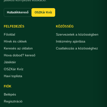
játékos környezeti edukáció.
Hulladékkereső
OSZKár Kvíz
FELFEDEZÉS
KÖZÖSSÉG
Főoldal
Szervezetek a közösségben
Hírek és cikkek
Intézmény ajánlása
Keresés az oldalon
Csatlakozás a közösséghez
Hova dobod? kereső
Játéktér
OSZKár Kvíz
Havi toplista
FIÓK
Belépés
Regisztráció