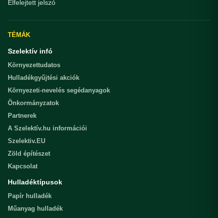
Elfelejtett jelszó
TÉMÁK
Szelektív infó
Környezettudatos
Hulladékgyűjtési akciók
Környezeti-nevelés segédanyagok
Önkormányzatok
Partnerek
A Szelektív.hu információi
Szelektiv.EU
Zöld építészet
Kapcsolat
Hulladéktípusok
Papír hulladék
Műanyag hulladék