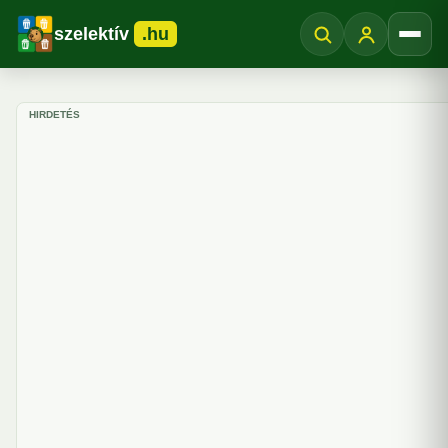
szelektív
.hu
Menü
HIRDETÉS