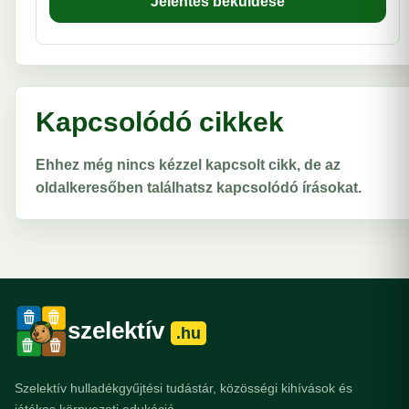
Jelentés beküldése
Kapcsolódó cikkek
Ehhez még nincs kézzel kapcsolt cikk, de az
oldalkeresőben találhatsz kapcsolódó írásokat.
szelektív
.hu
Szelektív hulladékgyűjtési tudástár, közösségi kihívások és