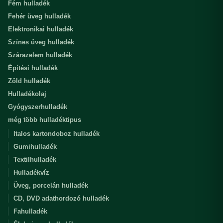
Fém hulladék
Fehér üveg hulladék
Elektronikai hulladék
Színes üveg hulladék
Szárazelem hulladék
Építési hulladék
Zöld hulladék
Hulladékolaj
Gyógyszerhulladék
még több hulladéktipus
Italos kartondoboz hulladék
Gumihulladék
Textilhulladék
Hulladékvíz
Üveg, porcelán hulladék
CD, DVD adathordozó hulladék
Fahulladék