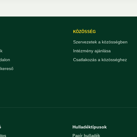
KÖZÖSSÉG
Szervezetek a közösségben
ek
Intézmény ajánlása
dalon
Csatlakozás a közösséghez
kereső
ó
Hulladéktípusok
tos
Papír hulladék