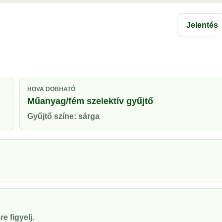
Jelentés
HOVA DOBHATÓ
Műanyag/fém szelektív gyűjtő
Gyűjtő színe: sárga
e figyelj.