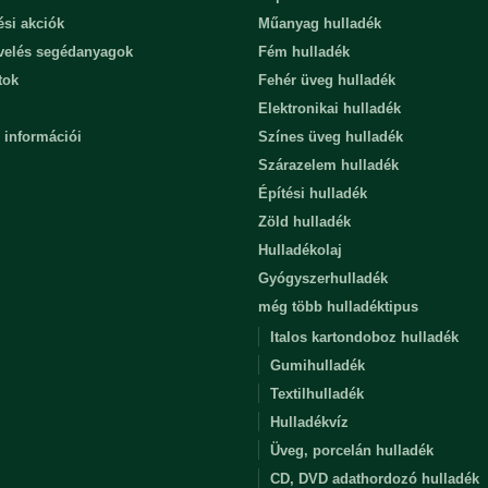
ési akciók
Műanyag hulladék
evelés segédanyagok
Fém hulladék
tok
Fehér üveg hulladék
Elektronikai hulladék
 információi
Színes üveg hulladék
Szárazelem hulladék
Építési hulladék
Zöld hulladék
Hulladékolaj
Gyógyszerhulladék
még több hulladéktipus
Italos kartondoboz hulladék
Gumihulladék
Textilhulladék
Hulladékvíz
Üveg, porcelán hulladék
CD, DVD adathordozó hulladék