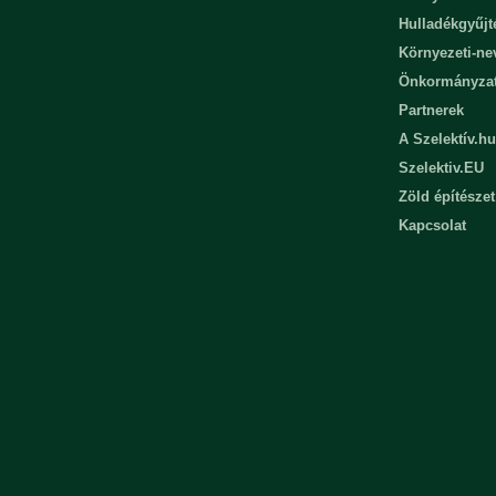
Hulladékgyűjt
Környezeti-n
Önkormányza
Partnerek
A Szelektív.hu
Szelektiv.EU
Zöld építészet
Kapcsolat