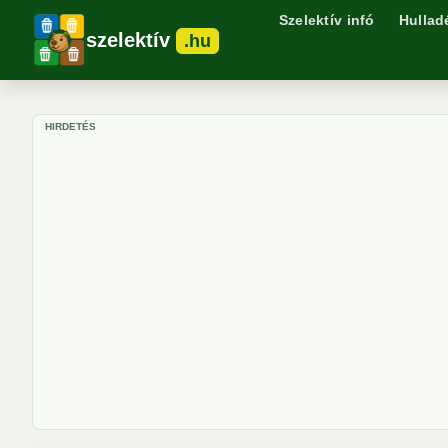
Szelektív infó
Hullad
szelektív
.hu
HIRDETÉS