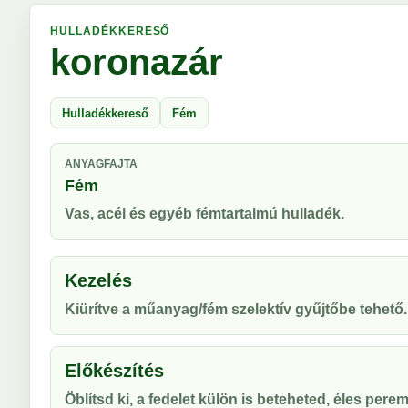
HULLADÉKKERESŐ
koronazár
Hulladékkereső
Fém
ANYAGFAJTA
Fém
Vas, acél és egyéb fémtartalmú hulladék.
Kezelés
Kiürítve a műanyag/fém szelektív gyűjtőbe tehető.
Előkészítés
Öblítsd ki, a fedelet külön is beteheted, éles peremr