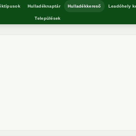
éktípusok
Hulladéknaptár
Hulladékkereső
Leadóhely k
Települések