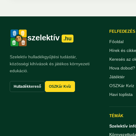
FELFEDEZÉS
szelektív
.hu
Főoldal
Hírek és cikk
Szelektív hulladékgyűjtési tudástár,
Keresés az ol
közösségi kihívások és játékos környezeti
Hova dobod? 
edukáció.
Játéktér
OSZKár Kvíz
Hulladékkereső
OSZKár Kvíz
Havi toplista
TÉMÁK
Szelektív inf
Környezettuda