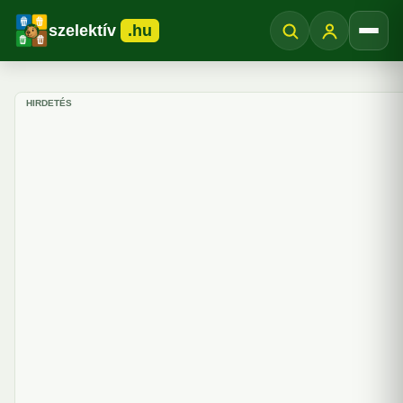
szelektív
.hu
Menü
HIRDETÉS