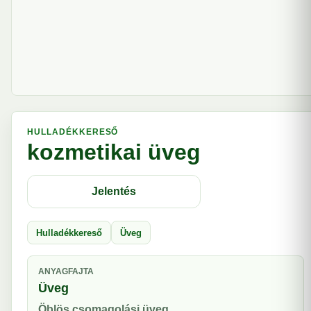
HULLADÉKKERESŐ
kozmetikai üveg
Jelentés
Hulladékkereső
Üveg
ANYAGFAJTA
Üveg
Öblös csomagolási üveg.