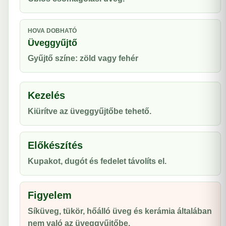
HOVA DOBHATÓ
Üveggyűjtő
Gyűjtő színe: zöld vagy fehér
Kezelés
Kiürítve az üveggyűjtőbe tehető.
Előkészítés
Kupakot, dugót és fedelet távolíts el.
Figyelem
Síküveg, tükör, hőálló üveg és kerámia általában
nem való az üveggyűjtőbe.