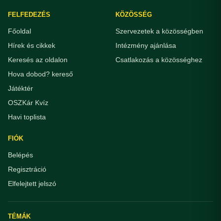
FELFEDEZÉS
KÖZÖSSÉG
Főoldal
Szervezetek a közösségben
Hírek és cikkek
Intézmény ajánlása
Keresés az oldalon
Csatlakozás a közösséghez
Hova dobod? kereső
Játéktér
OSZKár Kvíz
Havi toplista
FIÓK
Belépés
Regisztráció
Elfelejtett jelszó
TÉMÁK