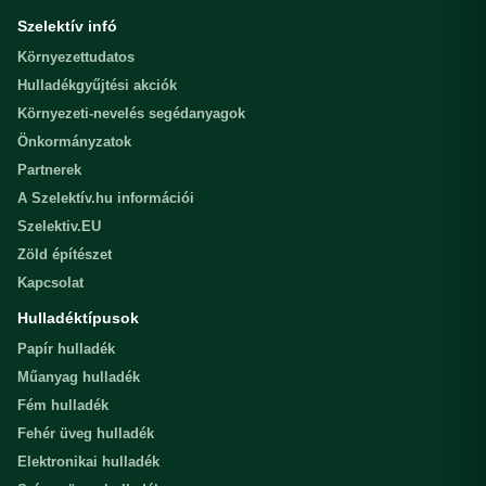
Szelektív infó
Környezettudatos
Hulladékgyűjtési akciók
Környezeti-nevelés segédanyagok
Önkormányzatok
Partnerek
A Szelektív.hu információi
Szelektiv.EU
Zöld építészet
Kapcsolat
Hulladéktípusok
Papír hulladék
Műanyag hulladék
Fém hulladék
Fehér üveg hulladék
Elektronikai hulladék