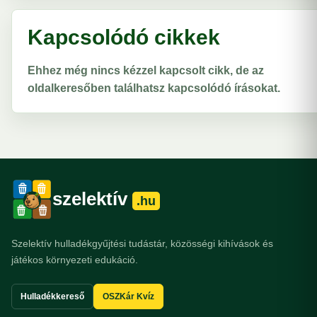
Kapcsolódó cikkek
Ehhez még nincs kézzel kapcsolt cikk, de az
oldalkeresőben találhatsz kapcsolódó írásokat.
szelektív
.hu
Szelektív hulladékgyűjtési tudástár, közösségi kihívások és
játékos környezeti edukáció.
Hulladékkereső
OSZKár Kvíz