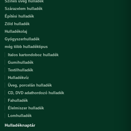
Színes üveg hulladék
Szárazelem hulladék
Építési hulladék
Zöld hulladék
Hulladékolaj
Gyógyszerhulladék
még több hulladéktipus
Italos kartondoboz hulladék
Gumihulladék
Textilhulladék
Hulladékvíz
Üveg, porcelán hulladék
CD, DVD adathordozó hulladék
Fahulladék
Élelmiszer hulladék
Lomhulladék
Hulladéknaptár