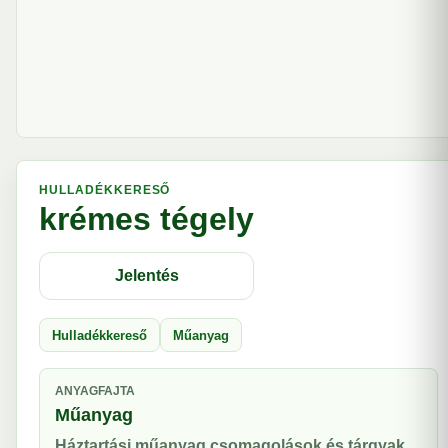
HULLADÉKKERESŐ
krémes tégely
Jelentés
Hulladékkereső
Műanyag
ANYAGFAJTA
Műanyag
Háztartási műanyag csomagolások és tárgyak.