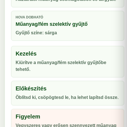
HOVA DOBHATÓ
Műanyag/fém szelektív gyűjtő
Gyűjtő színe: sárga
Kezelés
Kiürítve a műanyag/fém szelektív gyűjtőbe
tehető.
Előkészítés
Öblítsd ki, csöpögtesd le, ha lehet lapítsd össze.
Figyelem
Vegyszeres vagy erősen szennyezett műanyag