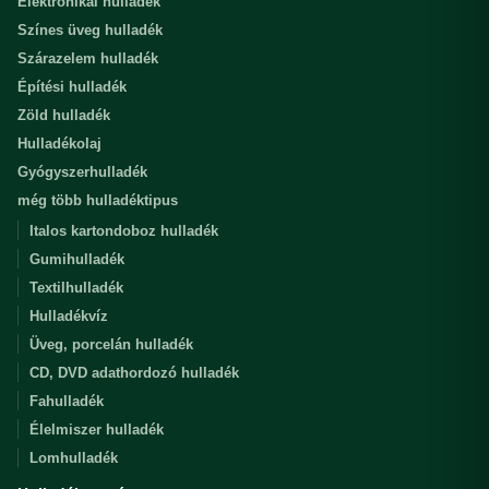
Elektronikai hulladék
Színes üveg hulladék
Szárazelem hulladék
Építési hulladék
Zöld hulladék
Hulladékolaj
Gyógyszerhulladék
még több hulladéktipus
Italos kartondoboz hulladék
Gumihulladék
Textilhulladék
Hulladékvíz
Üveg, porcelán hulladék
CD, DVD adathordozó hulladék
Fahulladék
Élelmiszer hulladék
Lomhulladék