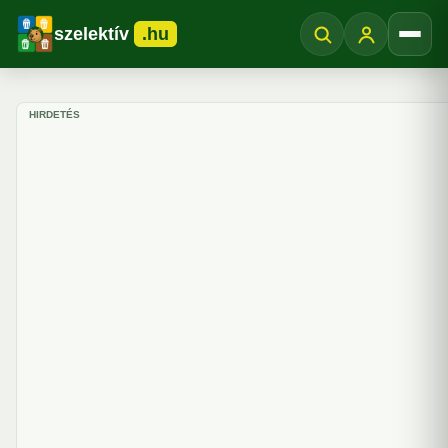
szelektív
.hu
Menü
HIRDETÉS