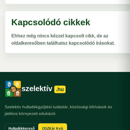
Kapcsolódó cikkek
Ehhez még nincs kézzel kapcsolt cikk, de az
oldalkeresőben találhatsz kapcsolódó írásokat.
szelektív
.hu
Szelektív hulladékgyűjtési tudástár, közösségi kihívások és
játékos környezeti edukáció.
Hulladékkereső
OSZKár Kvíz