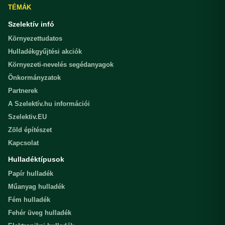
TÉMÁK
Szelektív infó
Környezettudatos
Hulladékgyűjtési akciók
Környezeti-nevelés segédanyagok
Önkormányzatok
Partnerek
A Szelektív.hu információi
Szelektiv.EU
Zöld építészet
Kapcsolat
Hulladéktípusok
Papír hulladék
Műanyag hulladék
Fém hulladék
Fehér üveg hulladék