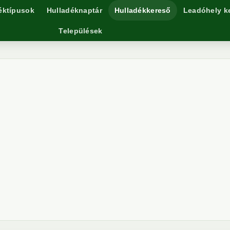
éktípusok
Hulladéknaptár
Hulladékkereső
Leadóhely k
Települések