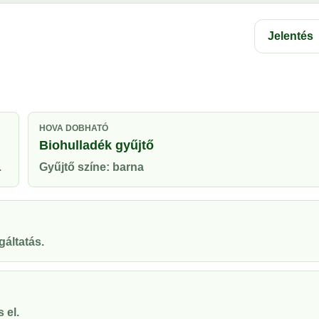
Jelentés
HOVA DOBHATÓ
Biohulladék gyűjtő
.
Gyűjtő színe: barna
gáltatás.
 el.