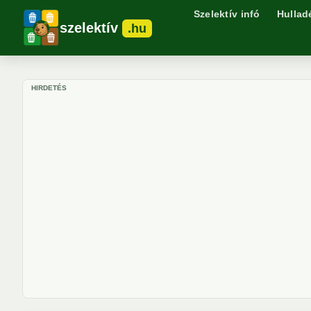
Szelektív infó
Hullad
szelektív
.hu
HIRDETÉS