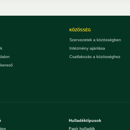
KÖZÖSSÉG
Szervezetek a közösségben
ek
Intézmény ajánlása
dalon
Csatlakozás a közösséghez
kereső
ó
Hulladéktípusok
tos
Papír hulladék