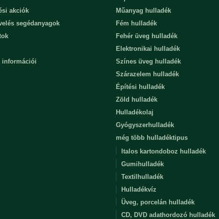
ési akciók
Műanyag hulladék
evelés segédanyagok
Fém hulladék
tok
Fehér üveg hulladék
Elektronikai hulladék
 információi
Színes üveg hulladék
Szárazelem hulladék
Építési hulladék
Zöld hulladék
Hulladékolaj
Gyógyszerhulladék
még több hulladéktipus
Italos kartondoboz hulladék
Gumihulladék
Textilhulladék
Hulladékvíz
Üveg, porcelán hulladék
CD, DVD adathordozó hulladék