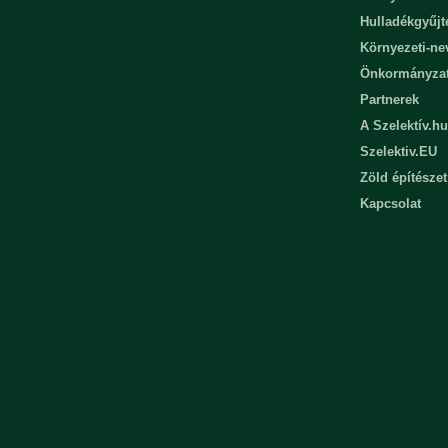
Hulladékgyűjt
Környezeti-n
Önkormányza
Partnerek
A Szelektív.hu
Szelektiv.EU
Zöld építészet
Kapcsolat