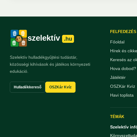
FELFEDEZÉS
szelektív
.hu
Főoldal
Hírek és cikk
Szelektív hulladékgyűjtési tudástár,
Keresés az ol
közösségi kihívások és játékos környezeti
Hova dobod? 
edukáció.
Játéktér
OSZKár Kvíz
Hulladékkereső
OSZKár Kvíz
Havi toplista
TÉMÁK
Szelektív inf
Környezettuda