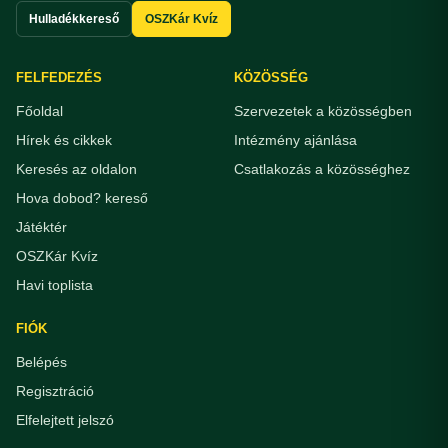
Hulladékkereső
OSZKár Kvíz
FELFEDEZÉS
KÖZÖSSÉG
Főoldal
Szervezetek a közösségben
Hírek és cikkek
Intézmény ajánlása
Keresés az oldalon
Csatlakozás a közösséghez
Hova dobod? kereső
Játéktér
OSZKár Kvíz
Havi toplista
FIÓK
Belépés
Regisztráció
Elfelejtett jelszó