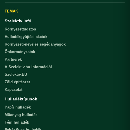
TÉMÁK
Szelektív infó
Környezettudatos
Hulladékgyűjtési akciók
Környezeti-nevelés segédanyagok
Önkormányzatok
Partnerek
A Szelektív.hu információi
Szelektiv.EU
Zöld építészet
Kapcsolat
Hulladéktípusok
Papír hulladék
Műanyag hulladék
Fém hulladék
Fehér üveg hulladék