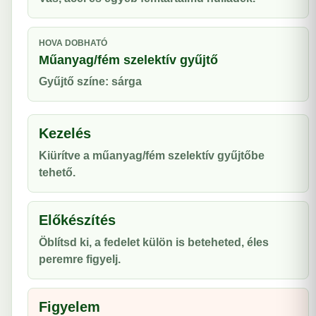
HOVA DOBHATÓ
Műanyag/fém szelektív gyűjtő
Gyűjtő színe: sárga
Kezelés
Kiürítve a műanyag/fém szelektív gyűjtőbe
tehető.
Előkészítés
Öblítsd ki, a fedelet külön is beteheted, éles
peremre figyelj.
Figyelem