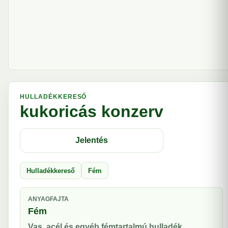
HULLADÉKKERESŐ
kukoricás konzerv
Jelentés
Hulladékkereső
Fém
ANYAGFAJTA
Fém
Vas, acél és egyéb fémtartalmú hulladék.