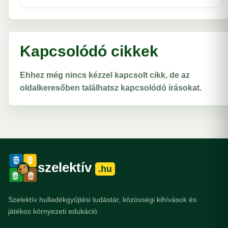
Kapcsolódó cikkek
Ehhez még nincs kézzel kapcsolt cikk, de az
oldalkeresőben találhatsz kapcsolódó írásokat.
szelektív
.hu
Szelektív hulladékgyűjtési tudástár, közösségi kihívások és
játékos környezeti edukáció.