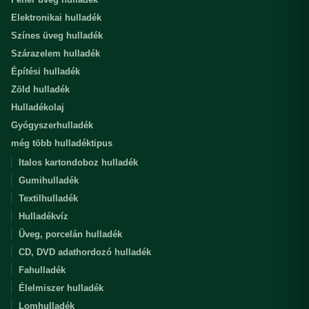
Elektronikai hulladék
Színes üveg hulladék
Szárazelem hulladék
Építési hulladék
Zöld hulladék
Hulladékolaj
Gyógyszerhulladék
még több hulladéktipus
Italos kartondoboz hulladék
Gumihulladék
Textilhulladék
Hulladékvíz
Üveg, porcelán hulladék
CD, DVD adathordozó hulladék
Fahulladék
Élelmiszer hulladék
Lomhulladék