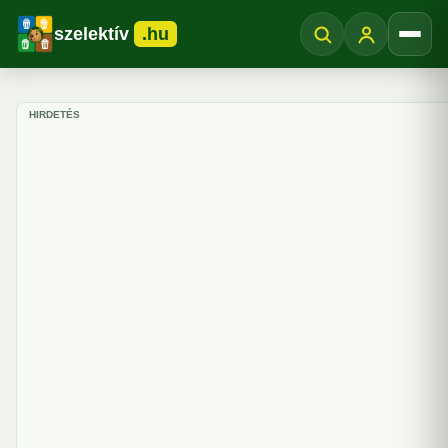
szelektív
.hu
Menü
HIRDETÉS