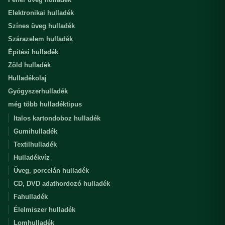
Elektronikai hulladék
Színes üveg hulladék
Szárazelem hulladék
Építési hulladék
Zöld hulladék
Hulladékolaj
Gyógyszerhulladék
még több hulladéktipus
Italos kartondoboz hulladék
Gumihulladék
Textilhulladék
Hulladékvíz
Üveg, porcelán hulladék
CD, DVD adathordozó hulladék
Fahulladék
Élelmiszer hulladék
Lomhulladék