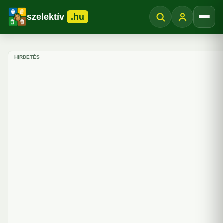
szelektív
.hu
Menü
HIRDETÉS