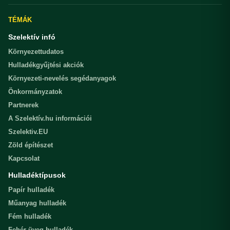
TÉMÁK
Szelektív infó
Környezettudatos
Hulladékgyűjtési akciók
Környezeti-nevelés segédanyagok
Önkormányzatok
Partnerek
A Szelektív.hu információi
Szelektiv.EU
Zöld építészet
Kapcsolat
Hulladéktípusok
Papír hulladék
Műanyag hulladék
Fém hulladék
Fehér üveg hulladék