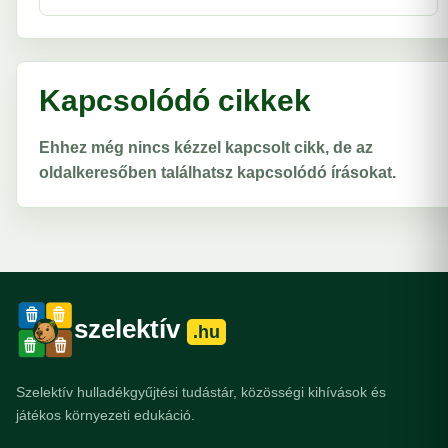
Kapcsolódó cikkek
Ehhez még nincs kézzel kapcsolt cikk, de az
oldalkeresőben találhatsz kapcsolódó írásokat.
szelektív
.hu
Szelektív hulladékgyűjtési tudástár, közösségi kihívások és
játékos környezeti edukáció.