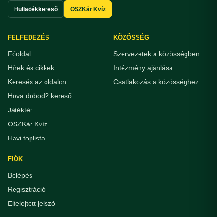
Hulladékkereső
OSZKár Kvíz
FELFEDEZÉS
KÖZÖSSÉG
Főoldal
Szervezetek a közösségben
Hírek és cikkek
Intézmény ajánlása
Keresés az oldalon
Csatlakozás a közösséghez
Hova dobod? kereső
Játéktér
OSZKár Kvíz
Havi toplista
FIÓK
Belépés
Regisztráció
Elfelejtett jelszó