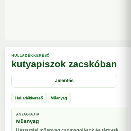
HULLADÉKKERESŐ
kutyapiszok zacskóban
Jelentés
Hulladékkereső
Műanyag
ANYAGFAJTA
Műanyag
Háztartási műanyag csomagolások és tárgyak.