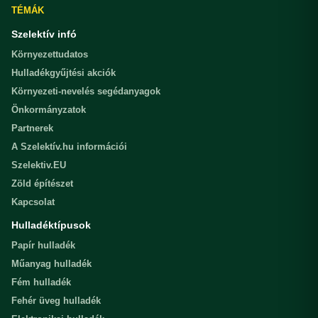
TÉMÁK
Szelektív infó
Környezettudatos
Hulladékgyűjtési akciók
Környezeti-nevelés segédanyagok
Önkormányzatok
Partnerek
A Szelektív.hu információi
Szelektiv.EU
Zöld építészet
Kapcsolat
Hulladéktípusok
Papír hulladék
Műanyag hulladék
Fém hulladék
Fehér üveg hulladék