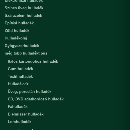
Elektronikai hulladék
Színes üveg hulladék
Szárazelem hulladék
Építési hulladék
Zöld hulladék
Hulladékolaj
Gyógyszerhulladék
még több hulladéktipus
Italos kartondoboz hulladék
Gumihulladék
Textilhulladék
Hulladékvíz
Üveg, porcelán hulladék
CD, DVD adathordozó hulladék
Fahulladék
Élelmiszer hulladék
Lomhulladék