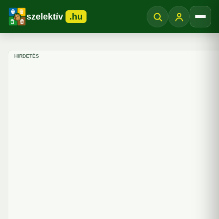
szelektív
.hu
Menü
HIRDETÉS