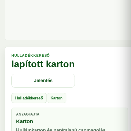
HULLADÉKKERESŐ
lapított karton
Jelentés
Hulladékkereső
Karton
ANYAGFAJTA
Karton
Hullámkarton és papíralapú csomagolás.