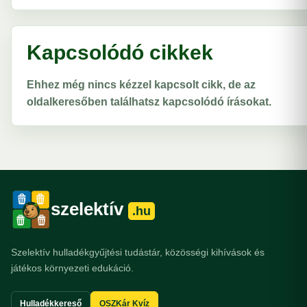
Kapcsolódó cikkek
Ehhez még nincs kézzel kapcsolt cikk, de az
oldalkeresőben találhatsz kapcsolódó írásokat.
szelektív
.hu
Szelektív hulladékgyűjtési tudástár, közösségi kihívások és
játékos környezeti edukáció.
Hulladékkereső
OSZKár Kvíz