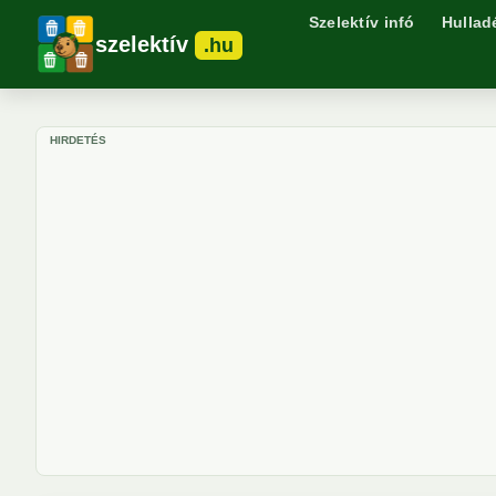
Szelektív infó
Hullad
szelektív
.hu
HIRDETÉS