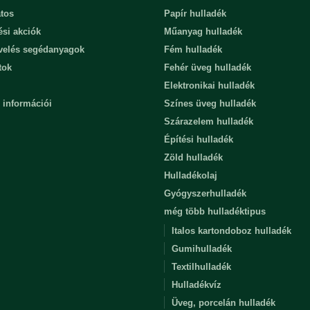
tos
Papír hulladék
ési akciók
Műanyag hulladék
evelés segédanyagok
Fém hulladék
tok
Fehér üveg hulladék
Elektronikai hulladék
 információi
Színes üveg hulladék
Szárazelem hulladék
Építési hulladék
Zöld hulladék
Hulladékolaj
Gyógyszerhulladék
még több hulladéktipus
Italos kartondoboz hulladék
Gumihulladék
Textilhulladék
Hulladékvíz
Üveg, porcelán hulladék