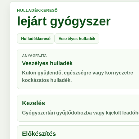
HULLADÉKKERESŐ
lejárt gyógyszer
Hulladékkereső
Veszélyes hulladék
ANYAGFAJTA
Veszélyes hulladék
Külön gyűjtendő, egészségre vagy környezetre
kockázatos hulladék.
Kezelés
Gyógyszertári gyűjtődobozba vagy kijelölt leadóhe
Előkészítés