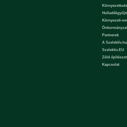
Környezettuda
Hulladékgyűjt
Környezeti-n
Önkormányza
Partnerek
A Szelektív.hu
Szelektiv.EU
Zöld építészet
Kapcsolat