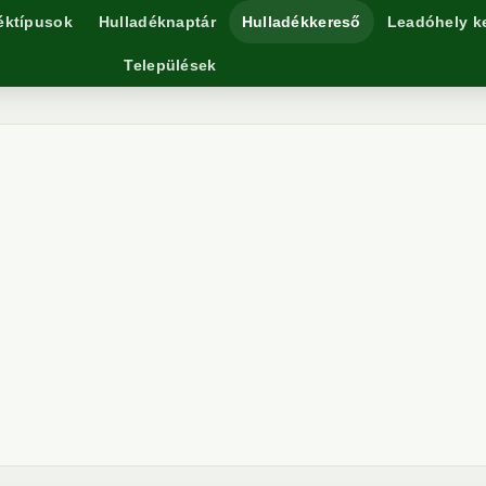
éktípusok
Hulladéknaptár
Hulladékkereső
Leadóhely k
Települések