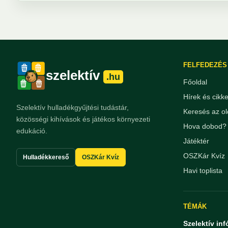
FELFEDEZÉS
szelektív
.hu
Főoldal
Hírek és cikk
Szelektív hulladékgyűjtési tudástár,
Keresés az ol
közösségi kihívások és játékos környezeti
Hova dobod? 
edukáció.
Játéktér
OSZKár Kvíz
Hulladékkereső
OSZKár Kvíz
Havi toplista
TÉMÁK
Szelektív inf