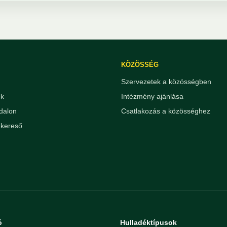
KÖZÖSSÉG
Szervezetek a közösségben
ek
Intézmény ajánlása
dalon
Csatlakozás a közösséghez
kereső
ó
Hulladéktípusok