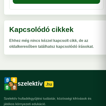
Kapcsolódó cikkek
Ehhez még nincs kézzel kapcsolt cikk, de az
oldalkeresőben találhatsz kapcsolódó írásokat.
szelektív
.hu
Szelektív hulladékgyűjtési tudástár, közösségi kihívások és
játékos környezeti edukáció.