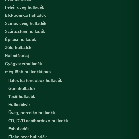
Fehér üveg hulladék
Elektronikai hulladék
Színes üveg hulladék
Szárazelem hulladék
Építési hulladék
Zöld hulladék
Hulladékolaj
Gyógyszerhulladék
még több hulladéktipus
Italos kartondoboz hulladék
Gumihulladék
Textilhulladék
Hulladékvíz
Üveg, porcelán hulladék
CD, DVD adathordozó hulladék
Fahulladék
Élelmiszer hulladék