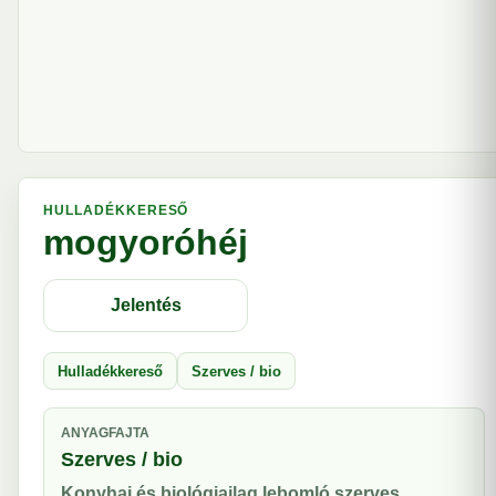
HULLADÉKKERESŐ
mogyoróhéj
Jelentés
Hulladékkereső
Szerves / bio
ANYAGFAJTA
Szerves / bio
Konyhai és biológiailag lebomló szerves