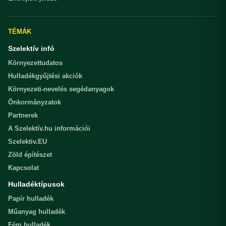
TÉMÁK
Szelektív infó
Környezettudatos
Hulladékgyűjtési akciók
Környezeti-nevelés segédanyagok
Önkormányzatok
Partnerek
A Szelektív.hu információi
Szelektiv.EU
Zöld építészet
Kapcsolat
Hulladéktípusok
Papír hulladék
Műanyag hulladék
Fém hulladék