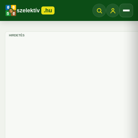
szelektív
.hu
Menü
HIRDETÉS