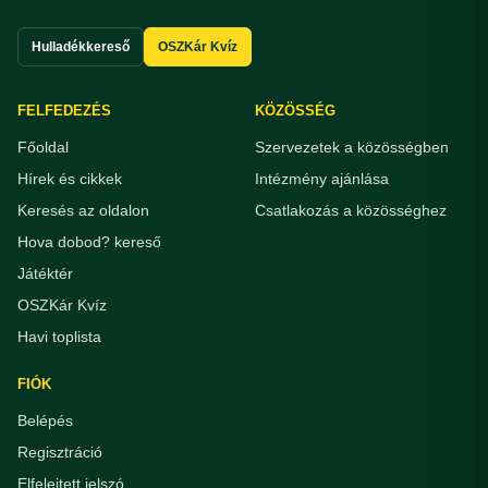
Hulladékkereső
OSZKár Kvíz
FELFEDEZÉS
KÖZÖSSÉG
Főoldal
Szervezetek a közösségben
Hírek és cikkek
Intézmény ajánlása
Keresés az oldalon
Csatlakozás a közösséghez
Hova dobod? kereső
Játéktér
OSZKár Kvíz
Havi toplista
FIÓK
Belépés
Regisztráció
Elfelejtett jelszó