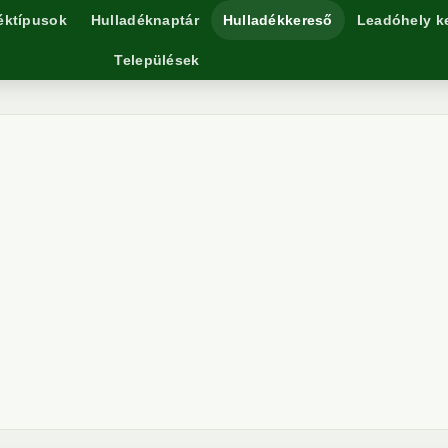
éktípusok
Hulladéknaptár
Hulladékkereső
Leadóhely k
Települések