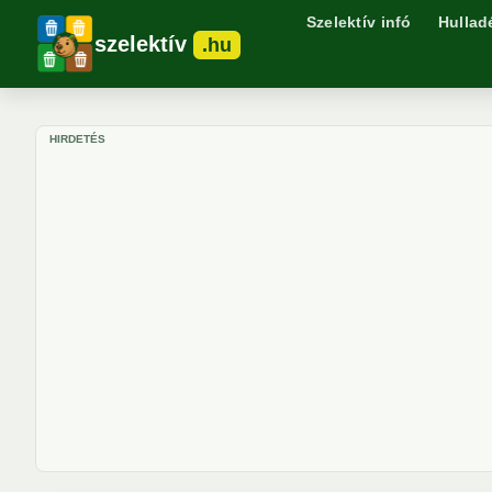
Szelektív infó
Hullad
szelektív
.hu
HIRDETÉS