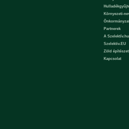
Hulladékgyűjt
Környezeti-n
Önkormányza
Partnerek
A Szelektív.hu
Szelektiv.EU
Zöld építészet
Kapcsolat