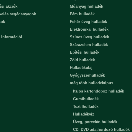
ési akciók
Műanyag hulladék
evelés segédanyagok
Fém hulladék
tok
Fehér üveg hulladék
Elektronikai hulladék
 információi
Színes üveg hulladék
Szárazelem hulladék
Építési hulladék
Zöld hulladék
Hulladékolaj
Gyógyszerhulladék
még több hulladéktipus
Italos kartondoboz hulladék
Gumihulladék
Textilhulladék
Hulladékvíz
Üveg, porcelán hulladék
CD, DVD adathordozó hulladék