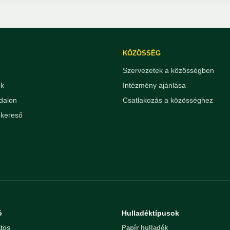
KÖZÖSSÉG
Szervezetek a közösségben
ek
Intézmény ajánlása
dalon
Csatlakozás a közösséghez
kereső
ó
Hulladéktípusok
tos
Papír hulladék