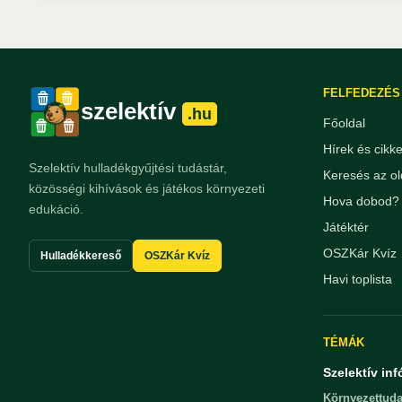
FELFEDEZÉS
szelektív
.hu
Főoldal
Hírek és cikk
Szelektív hulladékgyűjtési tudástár,
Keresés az ol
közösségi kihívások és játékos környezeti
Hova dobod? 
edukáció.
Játéktér
OSZKár Kvíz
Hulladékkereső
OSZKár Kvíz
Havi toplista
TÉMÁK
Szelektív inf
Környezettuda