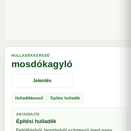
HULLADÉKKERESŐ
mosdókagyló
Jelentés
Hulladékkereső
Építési hulladék
ANYAGFAJTA
Építési hulladék
Felújításból, bontásból származó inert vagy