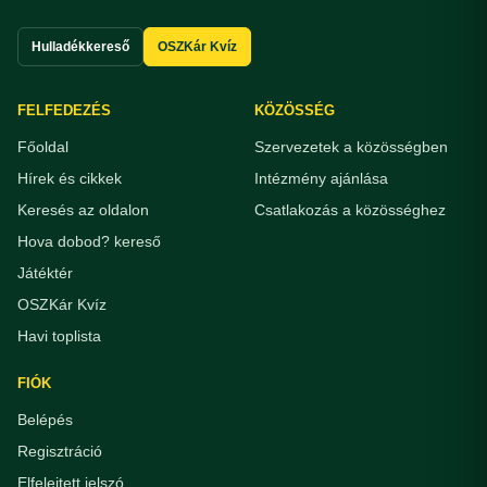
Hulladékkereső
OSZKár Kvíz
FELFEDEZÉS
KÖZÖSSÉG
Főoldal
Szervezetek a közösségben
Hírek és cikkek
Intézmény ajánlása
Keresés az oldalon
Csatlakozás a közösséghez
Hova dobod? kereső
Játéktér
OSZKár Kvíz
Havi toplista
FIÓK
Belépés
Regisztráció
Elfelejtett jelszó