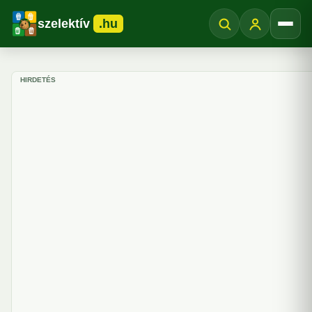
szelektív
.hu
Menü
HIRDETÉS