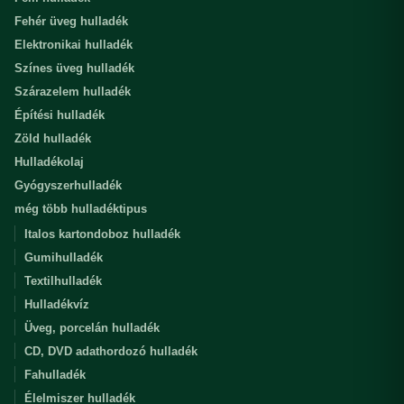
Fehér üveg hulladék
Elektronikai hulladék
Színes üveg hulladék
Szárazelem hulladék
Építési hulladék
Zöld hulladék
Hulladékolaj
Gyógyszerhulladék
még több hulladéktipus
Italos kartondoboz hulladék
Gumihulladék
Textilhulladék
Hulladékvíz
Üveg, porcelán hulladék
CD, DVD adathordozó hulladék
Fahulladék
Élelmiszer hulladék