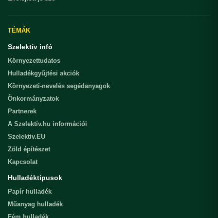
TÉMÁK
Szelektív infó
Környezettudatos
Hulladékgyűjtési akciók
Környezeti-nevelés segédanyagok
Önkormányzatok
Partnerek
A Szelektív.hu információi
Szelektiv.EU
Zöld építészet
Kapcsolat
Hulladéktípusok
Papír hulladék
Műanyag hulladék
Fém hulladék