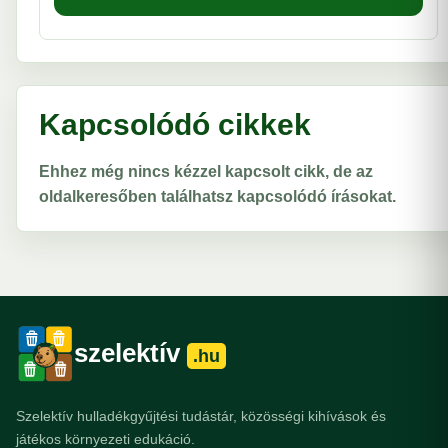
Kapcsolódó cikkek
Ehhez még nincs kézzel kapcsolt cikk, de az
oldalkeresőben találhatsz kapcsolódó írásokat.
szelektív
.hu
Szelektív hulladékgyűjtési tudástár, közösségi kihívások és
játékos környezeti edukáció.