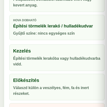
kevert anyag.
HOVA DOBHATÓ
Építési törmelék lerakó / hulladékudvar
Gyűjtő színe: nincs egységes szín
Kezelés
Építési törmelék lerakóba vagy hulladékudvarba
vidd.
Előkészítés
Válaszd külön a veszélyes, fém, fa és inert
részeket.