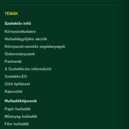
TÉMÁK
Szelektív infó
Környezettudatos
Hulladékgyűjtési akciók
Környezeti-nevelés segédanyagok
Önkormányzatok
Partnerek
A Szelektív.hu információi
Szelektiv.EU
Zöld építészet
Kapcsolat
Hulladéktípusok
Papír hulladék
Műanyag hulladék
Fém hulladék