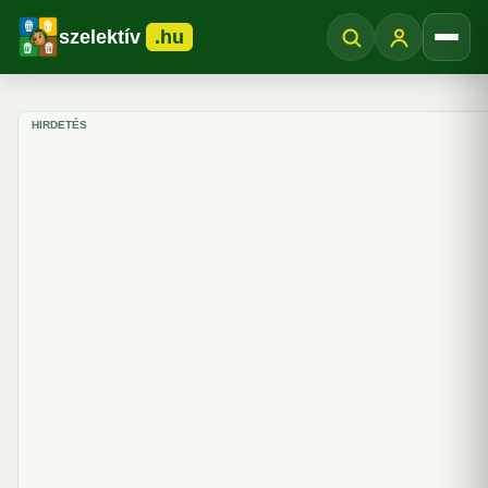
szelektív
.hu
Menü
HIRDETÉS