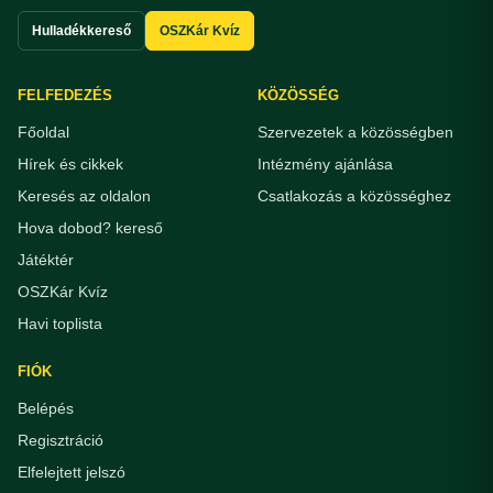
Hulladékkereső
OSZKár Kvíz
FELFEDEZÉS
KÖZÖSSÉG
Főoldal
Szervezetek a közösségben
Hírek és cikkek
Intézmény ajánlása
Keresés az oldalon
Csatlakozás a közösséghez
Hova dobod? kereső
Játéktér
OSZKár Kvíz
Havi toplista
FIÓK
Belépés
Regisztráció
Elfelejtett jelszó