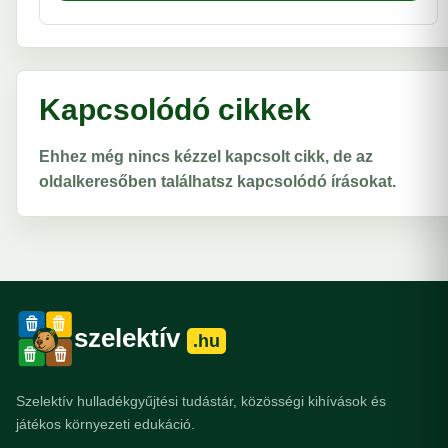
Kapcsolódó cikkek
Ehhez még nincs kézzel kapcsolt cikk, de az
oldalkeresőben találhatsz kapcsolódó írásokat.
szelektív
.hu
Szelektív hulladékgyűjtési tudástár, közösségi kihívások és
játékos környezeti edukáció.