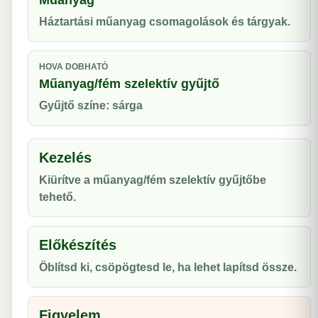
Műanyag
Háztartási műanyag csomagolások és tárgyak.
HOVA DOBHATÓ
Műanyag/fém szelektív gyűjtő
Gyűjtő színe: sárga
Kezelés
Kiürítve a műanyag/fém szelektív gyűjtőbe
tehető.
Előkészítés
Öblítsd ki, csöpögtesd le, ha lehet lapítsd össze.
Figyelem