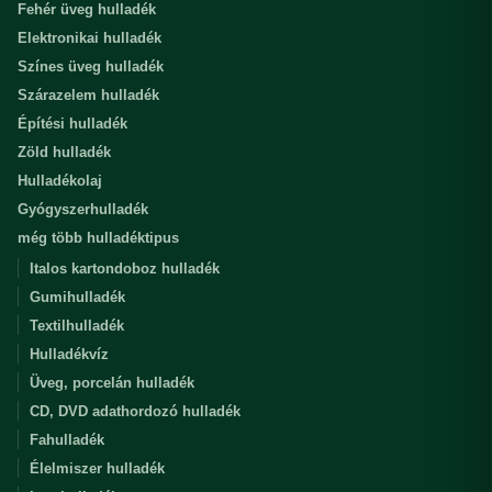
Fehér üveg hulladék
Elektronikai hulladék
Színes üveg hulladék
Szárazelem hulladék
Építési hulladék
Zöld hulladék
Hulladékolaj
Gyógyszerhulladék
még több hulladéktipus
Italos kartondoboz hulladék
Gumihulladék
Textilhulladék
Hulladékvíz
Üveg, porcelán hulladék
CD, DVD adathordozó hulladék
Fahulladék
Élelmiszer hulladék