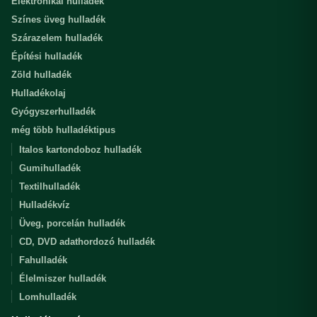
Elektronikai hulladék
Színes üveg hulladék
Szárazelem hulladék
Építési hulladék
Zöld hulladék
Hulladékolaj
Gyógyszerhulladék
még több hulladéktipus
Italos kartondoboz hulladék
Gumihulladék
Textilhulladék
Hulladékvíz
Üveg, porcelán hulladék
CD, DVD adathordozó hulladék
Fahulladék
Élelmiszer hulladék
Lomhulladék