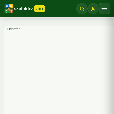
szelektív
.hu
Menü
HIRDETÉS