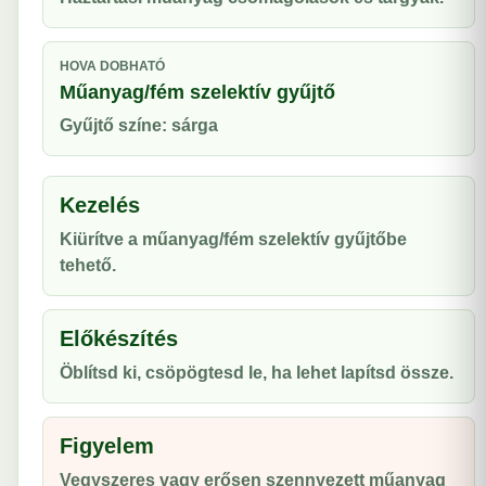
HOVA DOBHATÓ
Műanyag/fém szelektív gyűjtő
Gyűjtő színe: sárga
Kezelés
Kiürítve a műanyag/fém szelektív gyűjtőbe
tehető.
Előkészítés
Öblítsd ki, csöpögtesd le, ha lehet lapítsd össze.
Figyelem
Vegyszeres vagy erősen szennyezett műanyag