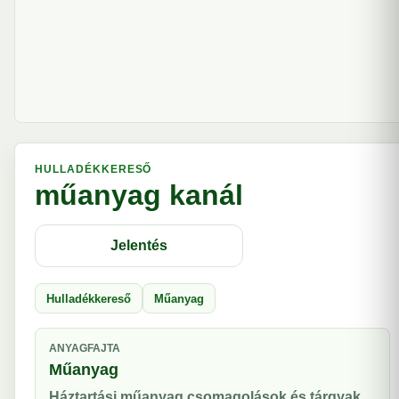
HULLADÉKKERESŐ
műanyag kanál
Jelentés
Hulladékkereső
Műanyag
ANYAGFAJTA
Műanyag
Háztartási műanyag csomagolások és tárgyak.