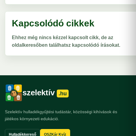
Kapcsolódó cikkek
Ehhez még nincs kézzel kapcsolt cikk, de az
oldalkeresőben találhatsz kapcsolódó írásokat.
szelektív
.hu
Szelektív hulladékgyűjtési tudástár, közösségi kihívások és
játékos környezeti edukáció.
Hulladékkereső
OSZKár Kvíz