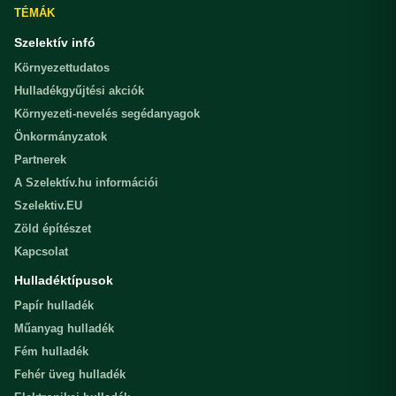
TÉMÁK
Szelektív infó
Környezettudatos
Hulladékgyűjtési akciók
Környezeti-nevelés segédanyagok
Önkormányzatok
Partnerek
A Szelektív.hu információi
Szelektiv.EU
Zöld építészet
Kapcsolat
Hulladéktípusok
Papír hulladék
Műanyag hulladék
Fém hulladék
Fehér üveg hulladék