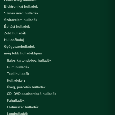
Elektronikai hulladék
Színes üveg hulladék
Szárazelem hulladék
Építési hulladék
Zöld hulladék
Hulladékolaj
Gyógyszerhulladék
még több hulladéktipus
Italos kartondoboz hulladék
Gumihulladék
Textilhulladék
Hulladékvíz
Üveg, porcelán hulladék
CD, DVD adathordozó hulladék
Fahulladék
Élelmiszer hulladék
Lomhulladék