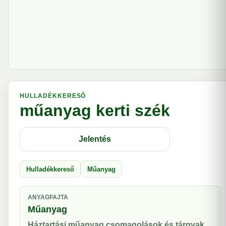
HULLADÉKKERESŐ
műanyag kerti szék
Jelentés
Hulladékkereső
Műanyag
ANYAGFAJTA
Műanyag
Háztartási műanyag csomagolások és tárgyak.