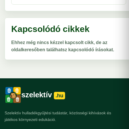
Kapcsolódó cikkek
Ehhez még nincs kézzel kapcsolt cikk, de az
oldalkeresőben találhatsz kapcsolódó írásokat.
szelektív
.hu
Szelektív hulladékgyűjtési tudástár, közösségi kihívások és
játékos környezeti edukáció.