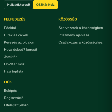
Hulladékkereső
OSZKár Kvíz
FELFEDEZÉS
KÖZÖSSÉG
Főoldal
Szervezetek a közösségben
Hírek és cikkek
Intézmény ajánlása
Keresés az oldalon
Csatlakozás a közösséghez
Hova dobod? kereső
Játéktér
OSZKár Kvíz
Havi toplista
FIÓK
Belépés
Regisztráció
Elfelejtett jelszó