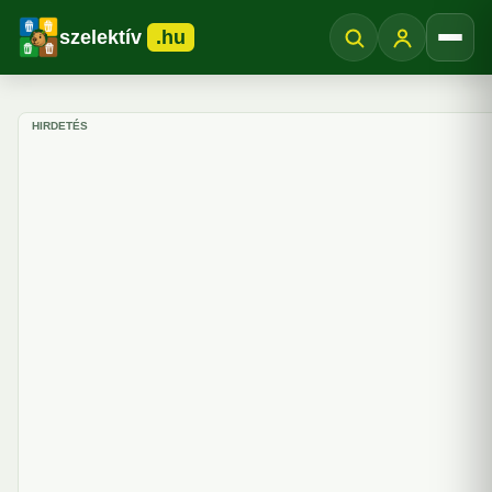
szelektív
.hu
Menü
HIRDETÉS