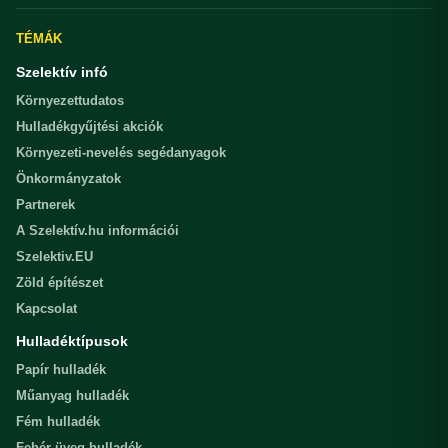
TÉMÁK
Szelektív infó
Környezettudatos
Hulladékgyűjtési akciók
Környezeti-nevelés segédanyagok
Önkormányzatok
Partnerek
A Szelektív.hu információi
Szelektiv.EU
Zöld építészet
Kapcsolat
Hulladéktípusok
Papír hulladék
Műanyag hulladék
Fém hulladék
Fehér üveg hulladék