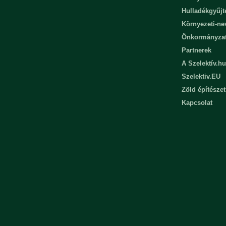
Hulladékgyűjt
Környezeti-n
Önkormányza
Partnerek
A Szelektív.hu
Szelektiv.EU
Zöld építészet
Kapcsolat