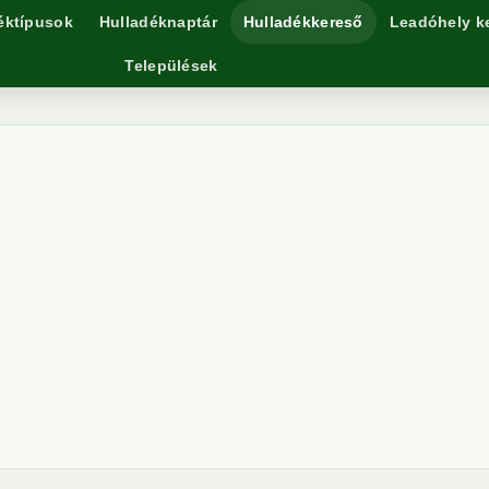
éktípusok
Hulladéknaptár
Hulladékkereső
Leadóhely k
Települések