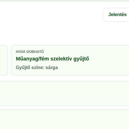
Jelentés
HOVA DOBHATÓ
Műanyag/fém szelektív gyűjtő
Gyűjtő színe: sárga