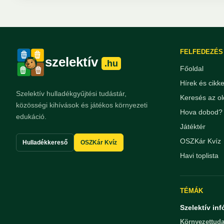
FELFEDEZÉS
szelektív
.hu
Főoldal
Hírek és cikk
Szelektív hulladékgyűjtési tudástár,
Keresés az ol
közösségi kihívások és játékos környezeti
Hova dobod? 
edukáció.
Játéktér
OSZKár Kvíz
Hulladékkereső
OSZKár Kvíz
Havi toplista
TÉMÁK
Szelektív inf
Környezettuda