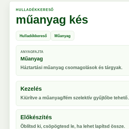
HULLADÉKKERESŐ
műanyag kés
Hulladékkereső
Műanyag
ANYAGFAJTA
Műanyag
Háztartási műanyag csomagolások és tárgyak.
Kezelés
Kiürítve a műanyag/fém szelektív gyűjtőbe tehető.
Előkészítés
Öblítsd ki, csöpögtesd le, ha lehet lapítsd össze.