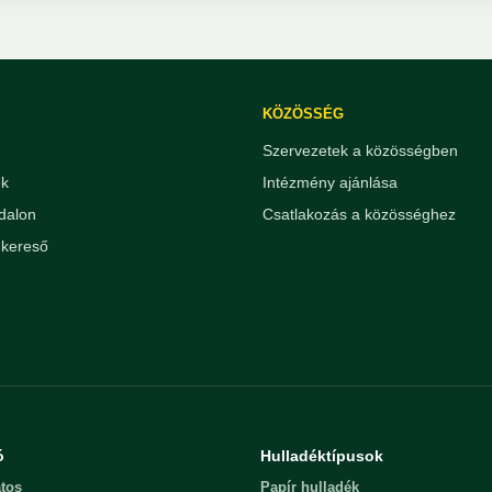
KÖZÖSSÉG
Szervezetek a közösségben
ek
Intézmény ajánlása
dalon
Csatlakozás a közösséghez
kereső
ó
Hulladéktípusok
tos
Papír hulladék