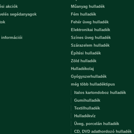
ési akciók
Műanyag hulladék
evelés segédanyagok
Fém hulladék
tok
Fehér üveg hulladék
Elektronikai hulladék
 információi
Színes üveg hulladék
Szárazelem hulladék
Építési hulladék
Zöld hulladék
Hulladékolaj
Gyógyszerhulladék
még több hulladéktipus
Italos kartondoboz hulladék
Gumihulladék
Textilhulladék
Hulladékvíz
Üveg, porcelán hulladék
CD, DVD adathordozó hulladék