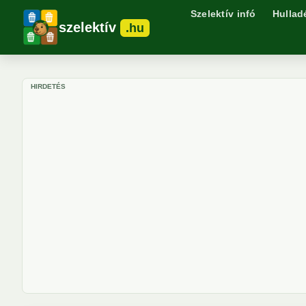
Szelektív infó
Hullad
szelektív
.hu
HIRDETÉS