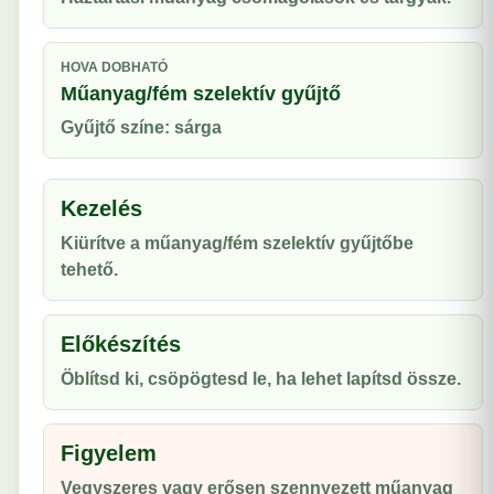
HOVA DOBHATÓ
Műanyag/fém szelektív gyűjtő
Gyűjtő színe: sárga
Kezelés
Kiürítve a műanyag/fém szelektív gyűjtőbe
tehető.
Előkészítés
Öblítsd ki, csöpögtesd le, ha lehet lapítsd össze.
Figyelem
Vegyszeres vagy erősen szennyezett műanyag