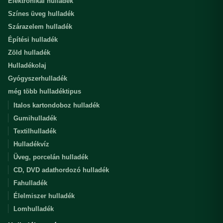
Elektronikai hulladék
Színes üveg hulladék
Szárazelem hulladék
Építési hulladék
Zöld hulladék
Hulladékolaj
Gyógyszerhulladék
még több hulladéktipus
Italos kartondoboz hulladék
Gumihulladék
Textilhulladék
Hulladékvíz
Üveg, porcelán hulladék
CD, DVD adathordozó hulladék
Fahulladék
Élelmiszer hulladék
Lomhulladék