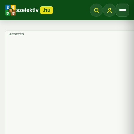
szelektív
.hu
Menü
HIRDETÉS