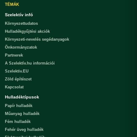
TÉMÁK
Szelektív infó
Környezettudatos
Hulladékgyűjtési akciók
Környezeti-nevelés segédanyagok
Önkormányzatok
Partnerek
A Szelektív.hu információi
Szelektiv.EU
Zöld építészet
Kapcsolat
Hulladéktípusok
Papír hulladék
Műanyag hulladék
Fém hulladék
Fehér üveg hulladék