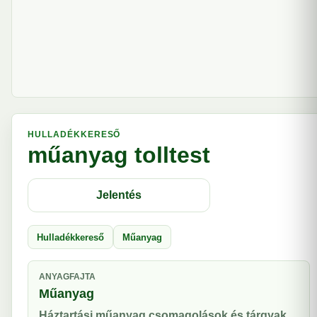
HULLADÉKKERESŐ
műanyag tolltest
Jelentés
Hulladékkereső
Műanyag
ANYAGFAJTA
Műanyag
Háztartási műanyag csomagolások és tárgyak.