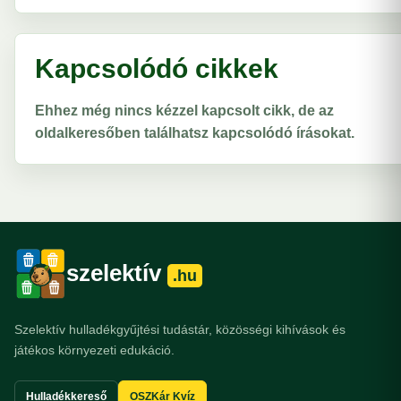
Kapcsolódó cikkek
Ehhez még nincs kézzel kapcsolt cikk, de az
oldalkeresőben találhatsz kapcsolódó írásokat.
szelektív
.hu
Szelektív hulladékgyűjtési tudástár, közösségi kihívások és
játékos környezeti edukáció.
Hulladékkereső
OSZKár Kvíz