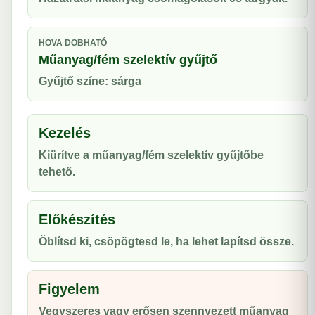
HOVA DOBHATÓ
Műanyag/fém szelektív gyűjtő
Gyűjtő színe: sárga
Kezelés
Kiürítve a műanyag/fém szelektív gyűjtőbe
tehető.
Előkészítés
Öblítsd ki, csöpögtesd le, ha lehet lapítsd össze.
Figyelem
Vegyszeres vagy erősen szennyezett műanyag