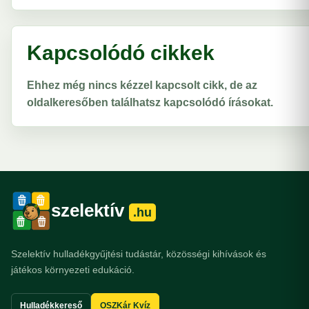
Kapcsolódó cikkek
Ehhez még nincs kézzel kapcsolt cikk, de az
oldalkeresőben találhatsz kapcsolódó írásokat.
szelektív
.hu
Szelektív hulladékgyűjtési tudástár, közösségi kihívások és
játékos környezeti edukáció.
Hulladékkereső
OSZKár Kvíz