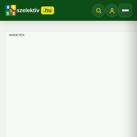
szelektív
.hu
Menü
HIRDETÉS