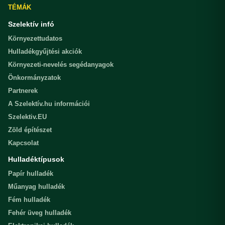
TÉMÁK
Szelektív infó
Környezettudatos
Hulladékgyűjtési akciók
Környezeti-nevelés segédanyagok
Önkormányzatok
Partnerek
A Szelektív.hu információi
Szelektiv.EU
Zöld építészet
Kapcsolat
Hulladéktípusok
Papír hulladék
Műanyag hulladék
Fém hulladék
Fehér üveg hulladék