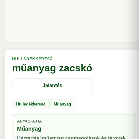
HULLADÉKKERESŐ
műanyag zacskó
Jelentés
Hulladékkereső
Műanyag
ANYAGFAJTA
Műanyag
Háztartási műanyag csomagolások és tárgyak.