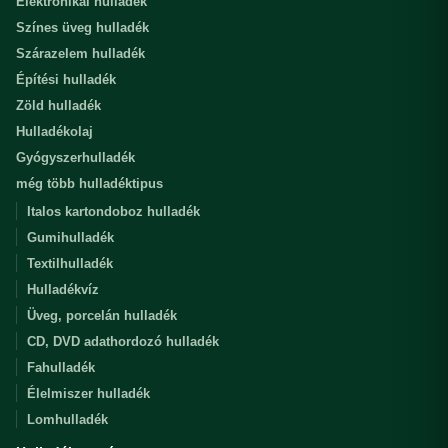
Elektronikai hulladék
Színes üveg hulladék
Szárazelem hulladék
Építési hulladék
Zöld hulladék
Hulladékolaj
Gyógyszerhulladék
még több hulladéktipus
Italos kartondoboz hulladék
Gumihulladék
Textilhulladék
Hulladékvíz
Üveg, porcelán hulladék
CD, DVD adathordozó hulladék
Fahulladék
Élelmiszer hulladék
Lomhulladék