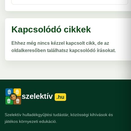
Kapcsolódó cikkek
Ehhez még nincs kézzel kapcsolt cikk, de az
oldalkeresőben találhatsz kapcsolódó írásokat.
szelektív
.hu
Szelektív hulladékgyűjtési tudástár, közösségi kihívások és
játékos környezeti edukáció.