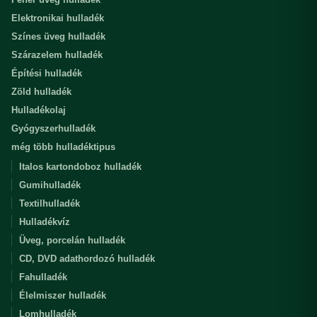
Elektronikai hulladék
Színes üveg hulladék
Szárazelem hulladék
Építési hulladék
Zöld hulladék
Hulladékolaj
Gyógyszerhulladék
még több hulladéktipus
Italos kartondoboz hulladék
Gumihulladék
Textilhulladék
Hulladékvíz
Üveg, porcelán hulladék
CD, DVD adathordozó hulladék
Fahulladék
Élelmiszer hulladék
Lomhulladék