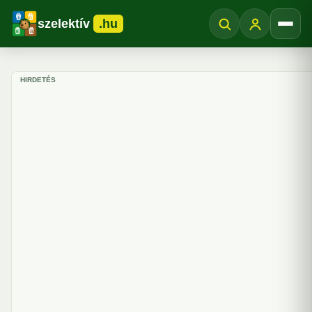
szelektív
.hu
Menü
HIRDETÉS