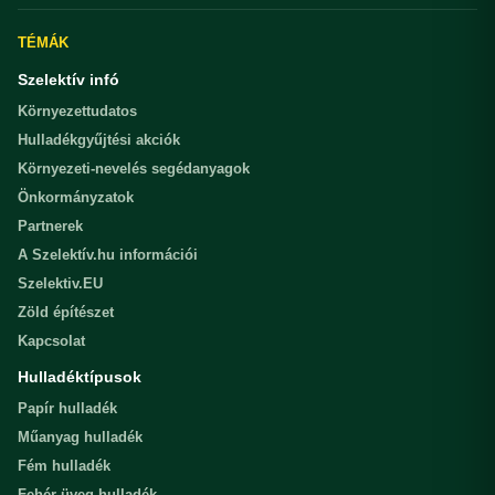
TÉMÁK
Szelektív infó
Környezettudatos
Hulladékgyűjtési akciók
Környezeti-nevelés segédanyagok
Önkormányzatok
Partnerek
A Szelektív.hu információi
Szelektiv.EU
Zöld építészet
Kapcsolat
Hulladéktípusok
Papír hulladék
Műanyag hulladék
Fém hulladék
Fehér üveg hulladék