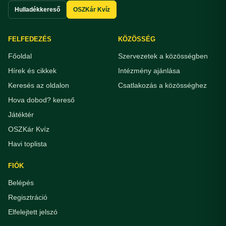
Hulladékkereső
OSZKár Kvíz
FELFEDEZÉS
KÖZÖSSÉG
Főoldal
Szervezetek a közösségben
Hírek és cikkek
Intézmény ajánlása
Keresés az oldalon
Csatlakozás a közösséghez
Hova dobod? kereső
Játéktér
OSZKár Kvíz
Havi toplista
FIÓK
Belépés
Regisztráció
Elfelejtett jelszó