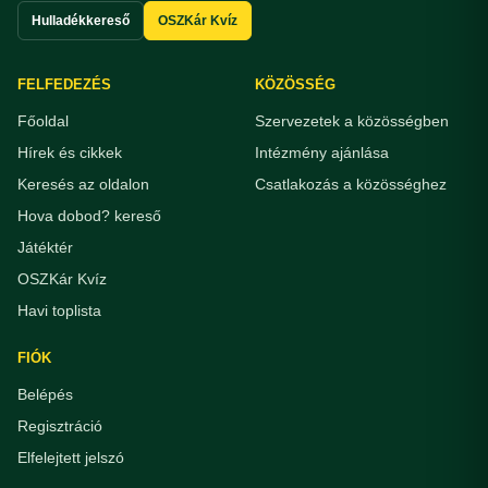
Hulladékkereső
OSZKár Kvíz
FELFEDEZÉS
KÖZÖSSÉG
Főoldal
Szervezetek a közösségben
Hírek és cikkek
Intézmény ajánlása
Keresés az oldalon
Csatlakozás a közösséghez
Hova dobod? kereső
Játéktér
OSZKár Kvíz
Havi toplista
FIÓK
Belépés
Regisztráció
Elfelejtett jelszó