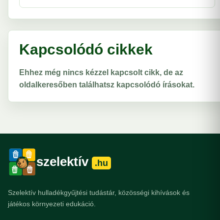
Kapcsolódó cikkek
Ehhez még nincs kézzel kapcsolt cikk, de az
oldalkeresőben találhatsz kapcsolódó írásokat.
szelektív
.hu
Szelektív hulladékgyűjtési tudástár, közösségi kihívások és
játékos környezeti edukáció.