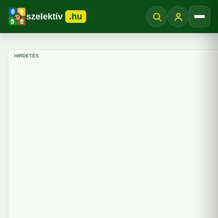
szelektív
.hu
Menü
HIRDETÉS