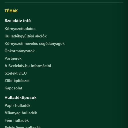
TÉMÁK
Szelektív infó
Környezettudatos
Hulladékgyűjtési akciók
Környezeti-nevelés segédanyagok
Önkormányzatok
Partnerek
A Szelektív.hu információi
Szelektiv.EU
Zöld építészet
Kapcsolat
Hulladéktípusok
Papír hulladék
Műanyag hulladék
Fém hulladék
Fehér üveg hulladék