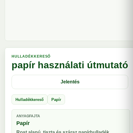
HULLADÉKKERESŐ
papír használati útmutató
Jelentés
Hulladékkereső
Papír
ANYAGFAJTA
Papír
Rost alapú, tiszta és száraz papírhulladék.