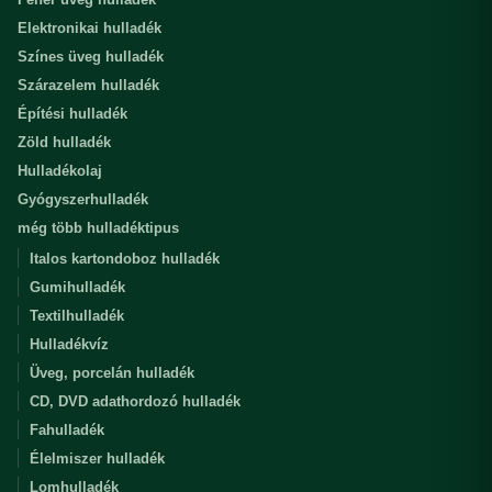
Elektronikai hulladék
Színes üveg hulladék
Szárazelem hulladék
Építési hulladék
Zöld hulladék
Hulladékolaj
Gyógyszerhulladék
még több hulladéktipus
Italos kartondoboz hulladék
Gumihulladék
Textilhulladék
Hulladékvíz
Üveg, porcelán hulladék
CD, DVD adathordozó hulladék
Fahulladék
Élelmiszer hulladék
Lomhulladék