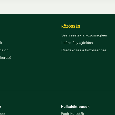
KÖZÖSSÉG
Szervezetek a közösségben
ek
Intézmény ajánlása
dalon
Csatlakozás a közösséghez
kereső
ó
Hulladéktípusok
tos
Papír hulladék