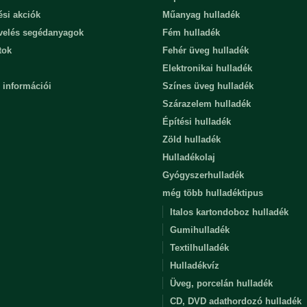
ési akciók
Műanyag hulladék
evelés segédanyagok
Fém hulladék
tok
Fehér üveg hulladék
Elektronikai hulladék
 információi
Színes üveg hulladék
Szárazelem hulladék
Építési hulladék
Zöld hulladék
Hulladékolaj
Gyógyszerhulladék
még több hulladéktipus
Italos kartondoboz hulladék
Gumihulladék
Textilhulladék
Hulladékvíz
Üveg, porcelán hulladék
CD, DVD adathordozó hulladék