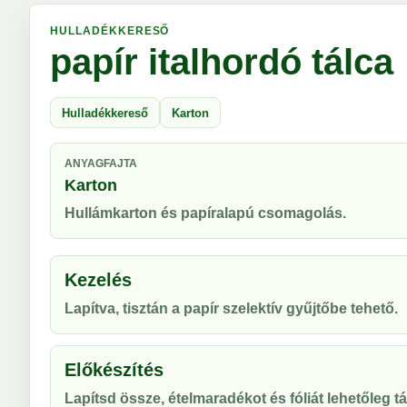
HULLADÉKKERESŐ
papír italhordó tálca
Hulladékkereső
Karton
ANYAGFAJTA
Karton
Hullámkarton és papíralapú csomagolás.
Kezelés
Lapítva, tisztán a papír szelektív gyűjtőbe tehető.
Előkészítés
Lapítsd össze, ételmaradékot és fóliát lehetőleg táv