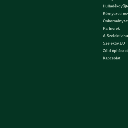
Hulladékgyűjt
Környezeti-n
Önkormányza
Partnerek
A Szelektív.hu
Szelektiv.EU
Zöld építészet
Kapcsolat