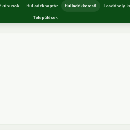
éktípusok
Hulladéknaptár
Hulladékkereső
Leadóhely k
Települések