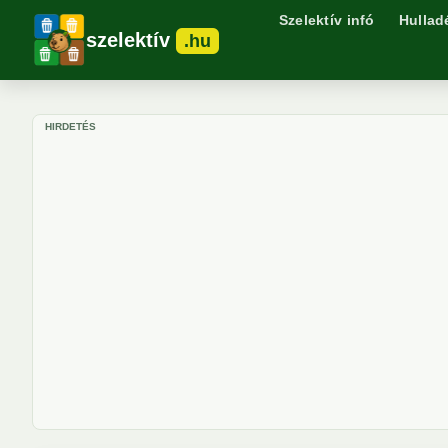
Szelektív infó
Hullad
szelektív
.hu
HIRDETÉS