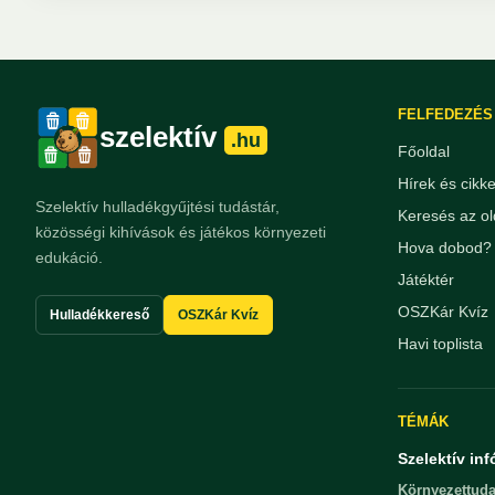
FELFEDEZÉS
szelektív
.hu
Főoldal
Hírek és cikk
Szelektív hulladékgyűjtési tudástár,
Keresés az ol
közösségi kihívások és játékos környezeti
Hova dobod? 
edukáció.
Játéktér
OSZKár Kvíz
Hulladékkereső
OSZKár Kvíz
Havi toplista
TÉMÁK
Szelektív inf
Környezettuda