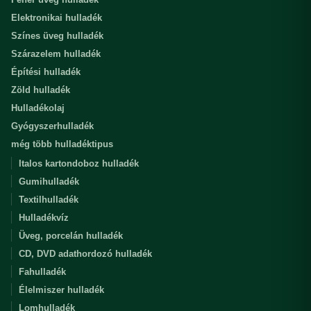
Elektronikai hulladék
Színes üveg hulladék
Szárazelem hulladék
Építési hulladék
Zöld hulladék
Hulladékolaj
Gyógyszerhulladék
még több hulladéktipus
Italos kartondoboz hulladék
Gumihulladék
Textilhulladék
Hulladékvíz
Üveg, porcelán hulladék
CD, DVD adathordozó hulladék
Fahulladék
Élelmiszer hulladék
Lomhulladék