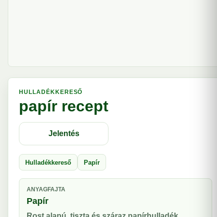
HULLADÉKKERESŐ
papír recept
Jelentés
Hulladékkereső
Papír
ANYAGFAJTA
Papír
Rost alapú, tiszta és száraz papírhulladék.