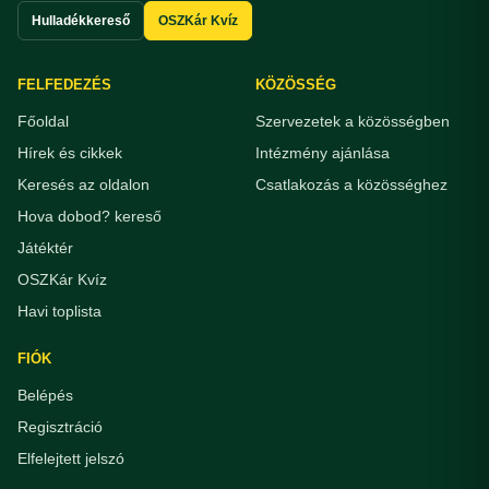
Hulladékkereső
OSZKár Kvíz
FELFEDEZÉS
KÖZÖSSÉG
Főoldal
Szervezetek a közösségben
Hírek és cikkek
Intézmény ajánlása
Keresés az oldalon
Csatlakozás a közösséghez
Hova dobod? kereső
Játéktér
OSZKár Kvíz
Havi toplista
FIÓK
Belépés
Regisztráció
Elfelejtett jelszó