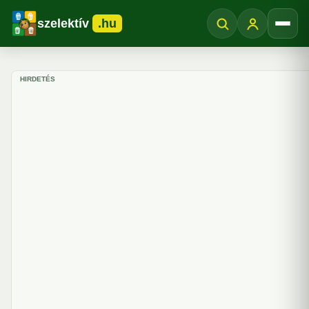
szelektív
.hu
Menü
HIRDETÉS