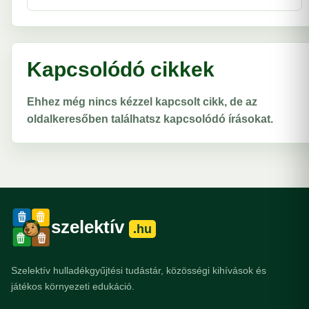
Kapcsolódó cikkek
Ehhez még nincs kézzel kapcsolt cikk, de az
oldalkeresőben találhatsz kapcsolódó írásokat.
szelektív
.hu
Szelektív hulladékgyűjtési tudástár, közösségi kihívások és
játékos környezeti edukáció.