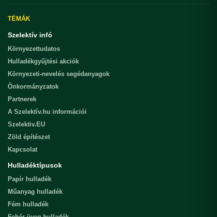
TÉMÁK
Szelektív infó
Környezettudatos
Hulladékgyűjtési akciók
Környezeti-nevelés segédanyagok
Önkormányzatok
Partnerek
A Szelektív.hu információi
Szelektiv.EU
Zöld építészet
Kapcsolat
Hulladéktípusok
Papír hulladék
Műanyag hulladék
Fém hulladék
Fehér üveg hulladék