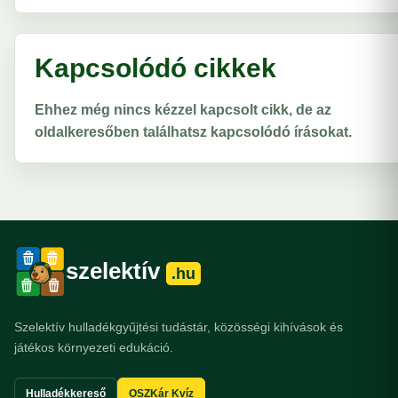
Kapcsolódó cikkek
Ehhez még nincs kézzel kapcsolt cikk, de az
oldalkeresőben találhatsz kapcsolódó írásokat.
szelektív
.hu
Szelektív hulladékgyűjtési tudástár, közösségi kihívások és
játékos környezeti edukáció.
Hulladékkereső
OSZKár Kvíz