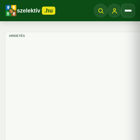
szelektív
.hu
Menü
HIRDETÉS