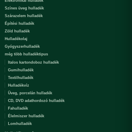
Elektronikai hulladék
Színes üveg hulladék
Szárazelem hulladék
Építési hulladék
Zöld hulladék
Hulladékolaj
Gyógyszerhulladék
még több hulladéktipus
Italos kartondoboz hulladék
Gumihulladék
Textilhulladék
Hulladékvíz
Üveg, porcelán hulladék
CD, DVD adathordozó hulladék
Fahulladék
Élelmiszer hulladék
Lomhulladék