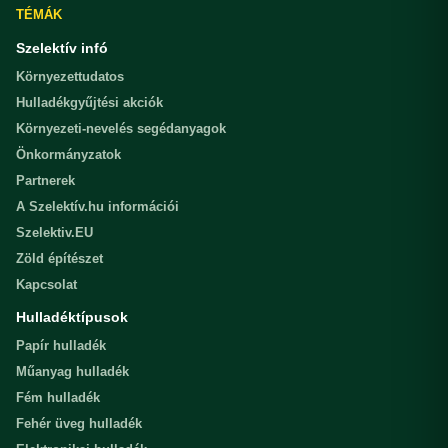
TÉMÁK
Szelektív infó
Környezettudatos
Hulladékgyűjtési akciók
Környezeti-nevelés segédanyagok
Önkormányzatok
Partnerek
A Szelektív.hu információi
Szelektiv.EU
Zöld építészet
Kapcsolat
Hulladéktípusok
Papír hulladék
Műanyag hulladék
Fém hulladék
Fehér üveg hulladék