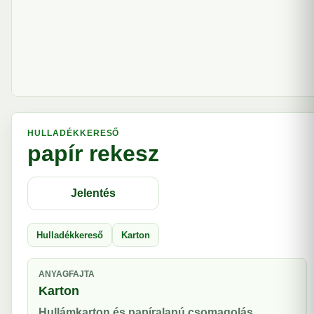
HULLADÉKKERESŐ
papír rekesz
Jelentés
Hulladékkereső
Karton
ANYAGFAJTA
Karton
Hullámkarton és papíralapú csomagolás.