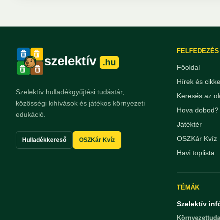
FELFEDEZÉS
szelektív
.hu
Főoldal
Hírek és cikk
Szelektív hulladékgyűjtési tudástár,
Keresés az ol
közösségi kihívások és játékos környezeti
Hova dobod? 
edukáció.
Játéktér
OSZKár Kvíz
Hulladékkereső
OSZKár Kvíz
Havi toplista
TÉMÁK
Szelektív inf
Környezettuda