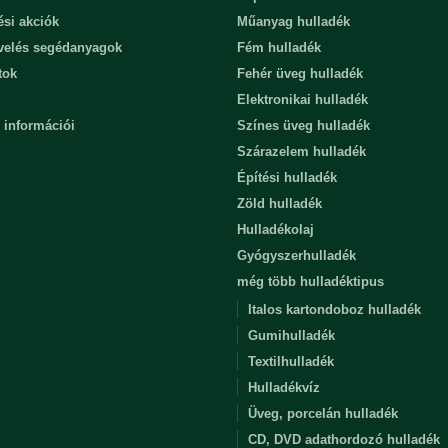
ési akciók
Műanyag hulladék
evelés segédanyagok
Fém hulladék
tok
Fehér üveg hulladék
Elektronikai hulladék
 információi
Színes üveg hulladék
Szárazelem hulladék
Építési hulladék
Zöld hulladék
Hulladékolaj
Gyógyszerhulladék
még több hulladéktipus
Italos kartondoboz hulladék
Gumihulladék
Textilhulladék
Hulladékvíz
Üveg, porcelán hulladék
CD, DVD adathordozó hulladék