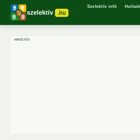
Szelektív infó
Hullad
szelektív
.hu
HIRDETÉS