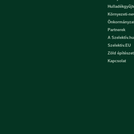
Hulladékgyűjt
Környezeti-n
Önkormányza
Partnerek
A Szelektív.hu
Szelektiv.EU
Zöld építészet
Kapcsolat