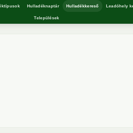
éktípusok
Hulladéknaptár
Hulladékkereső
Leadóhely k
Települések