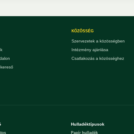
KÖZÖSSÉG
Szervezetek a közösségben
ek
Intézmény ajánlása
dalon
Csatlakozás a közösséghez
kereső
ó
Hulladéktípusok
tos
Papír hulladék