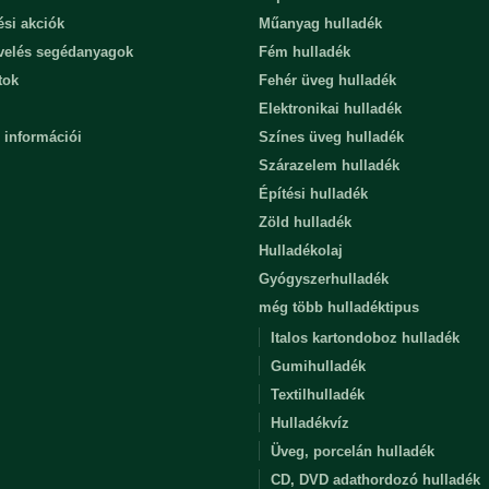
ési akciók
Műanyag hulladék
evelés segédanyagok
Fém hulladék
tok
Fehér üveg hulladék
Elektronikai hulladék
 információi
Színes üveg hulladék
Szárazelem hulladék
Építési hulladék
Zöld hulladék
Hulladékolaj
Gyógyszerhulladék
még több hulladéktipus
Italos kartondoboz hulladék
Gumihulladék
Textilhulladék
Hulladékvíz
Üveg, porcelán hulladék
CD, DVD adathordozó hulladék