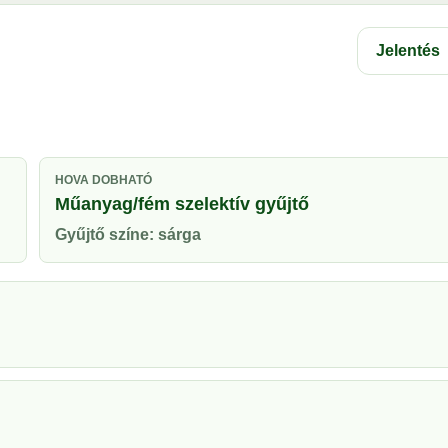
Jelentés
HOVA DOBHATÓ
Műanyag/fém szelektív gyűjtő
Gyűjtő színe: sárga