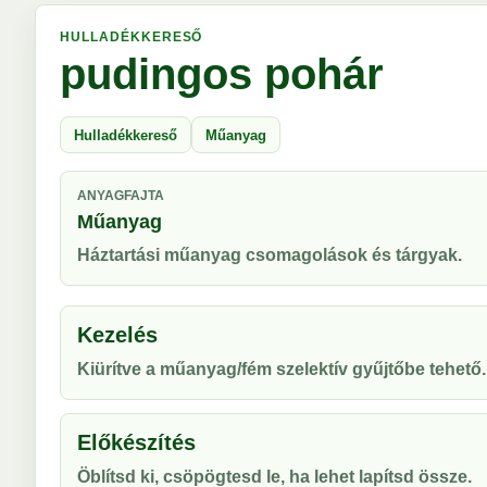
HULLADÉKKERESŐ
pudingos pohár
Hulladékkereső
Műanyag
ANYAGFAJTA
Műanyag
Háztartási műanyag csomagolások és tárgyak.
Kezelés
Kiürítve a műanyag/fém szelektív gyűjtőbe tehető.
Előkészítés
Öblítsd ki, csöpögtesd le, ha lehet lapítsd össze.