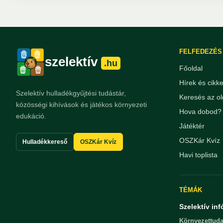
FELFEDEZÉS
szelektív
.hu
Főoldal
Hírek és cikk
Szelektív hulladékgyűjtési tudástár,
Keresés az ol
közösségi kihívások és játékos környezeti
Hova dobod? 
edukáció.
Játéktér
OSZKár Kvíz
Hulladékkereső
OSZKár Kvíz
Havi toplista
TÉMÁK
Szelektív inf
Környezettuda