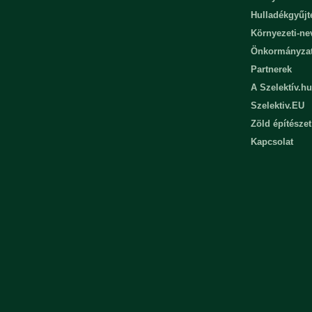
Hulladékgyűjt
Környezeti-n
Önkormányza
Partnerek
A Szelektív.hu
Szelektiv.EU
Zöld építészet
Kapcsolat