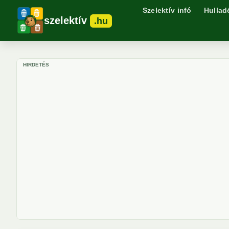
Szelektív infó
Hullad
szelektív
.hu
HIRDETÉS