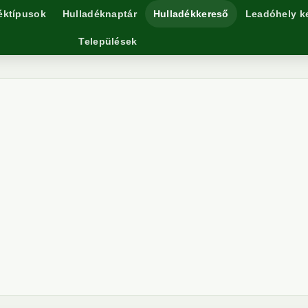
éktípusok
Hulladéknaptár
Hulladékkereső
Leadóhely k
Települések