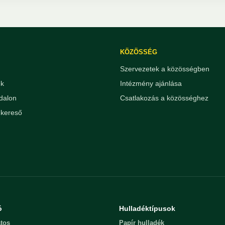
KÖZÖSSÉG
Szervezetek a közösségben
ek
Intézmény ajánlása
dalon
Csatlakozás a közösséghez
kereső
ó
Hulladéktípusok
tos
Papír hulladék