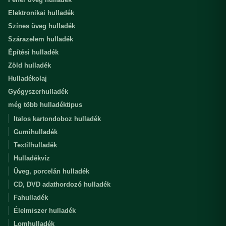
Elektronikai hulladék
Színes üveg hulladék
Szárazelem hulladék
Építési hulladék
Zöld hulladék
Hulladékolaj
Gyógyszerhulladék
még több hulladéktipus
Italos kartondoboz hulladék
Gumihulladék
Textilhulladék
Hulladékvíz
Üveg, porcelán hulladék
CD, DVD adathordozó hulladék
Fahulladék
Élelmiszer hulladék
Lomhulladék