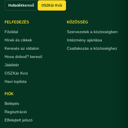
Hulladékkereső
OSZKár Kvíz
FELFEDEZÉS
KÖZÖSSÉG
Főoldal
Szervezetek a közösségben
Hírek és cikkek
Intézmény ajánlása
Keresés az oldalon
Csatlakozás a közösséghez
Hova dobod? kereső
Játéktér
OSZKár Kvíz
Havi toplista
FIÓK
Belépés
Regisztráció
Elfelejtett jelszó