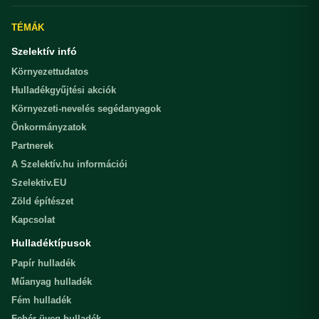
TÉMÁK
Szelektív infó
Környezettudatos
Hulladékgyűjtési akciók
Környezeti-nevelés segédanyagok
Önkormányzatok
Partnerek
A Szelektív.hu információi
Szelektiv.EU
Zöld építészet
Kapcsolat
Hulladéktípusok
Papír hulladék
Műanyag hulladék
Fém hulladék
Fehér üveg hulladék