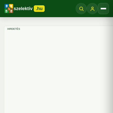
szelektív
.hu
Menü
HIRDETÉS