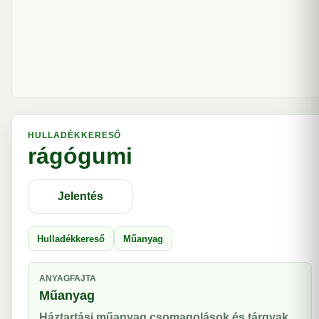
HULLADÉKKERESŐ
rágógumi
Jelentés
Hulladékkereső
Műanyag
ANYAGFAJTA
Műanyag
Háztartási műanyag csomagolások és tárgyak.