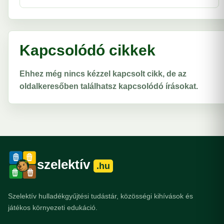
Kapcsolódó cikkek
Ehhez még nincs kézzel kapcsolt cikk, de az
oldalkeresőben találhatsz kapcsolódó írásokat.
szelektív
.hu
Szelektív hulladékgyűjtési tudástár, közösségi kihívások és
játékos környezeti edukáció.