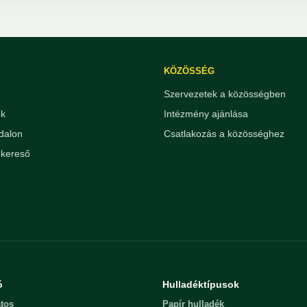
KÖZÖSSÉG
Szervezetek a közösségben
ek
Intézmény ajánlása
dalon
Csatlakozás a közösséghez
kereső
ó
Hulladéktípusok
tos
Papír hulladék