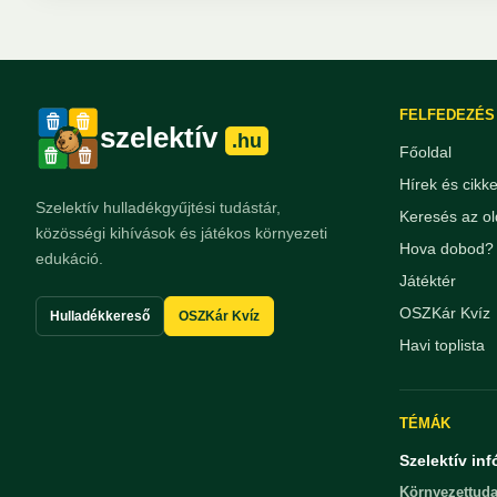
FELFEDEZÉS
szelektív
.hu
Főoldal
Hírek és cikk
Szelektív hulladékgyűjtési tudástár,
Keresés az ol
közösségi kihívások és játékos környezeti
Hova dobod? 
edukáció.
Játéktér
OSZKár Kvíz
Hulladékkereső
OSZKár Kvíz
Havi toplista
TÉMÁK
Szelektív inf
Környezettuda