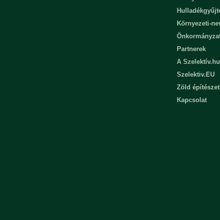
Hulladékgyűjt
Környezeti-n
Önkormányza
Partnerek
A Szelektív.hu
Szelektiv.EU
Zöld építészet
Kapcsolat