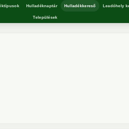
éktípusok
Hulladéknaptár
Hulladékkereső
Leadóhely k
Települések