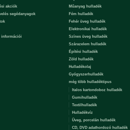
ési akciók
Műanyag hulladék
evelés segédanyagok
Fém hulladék
tok
Fehér üveg hulladék
Elektronikai hulladék
 információi
Színes üveg hulladék
Szárazelem hulladék
Építési hulladék
Zöld hulladék
Hulladékolaj
Gyógyszerhulladék
még több hulladéktipus
Italos kartondoboz hulladék
Gumihulladék
Textilhulladék
Hulladékvíz
Üveg, porcelán hulladék
CD, DVD adathordozó hulladék