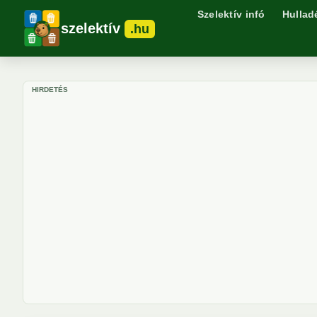
Szelektív infó
Hullad
szelektív
.hu
HIRDETÉS