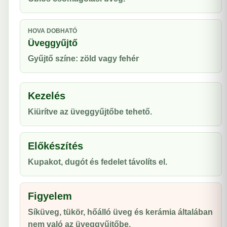
HOVA DOBHATÓ
Üveggyűjtő
Gyűjtő színe: zöld vagy fehér
Kezelés
Kiürítve az üveggyűjtőbe tehető.
Előkészítés
Kupakot, dugót és fedelet távolíts el.
Figyelem
Síküveg, tükör, hőálló üveg és kerámia általában
nem való az üveggyűjtőbe.