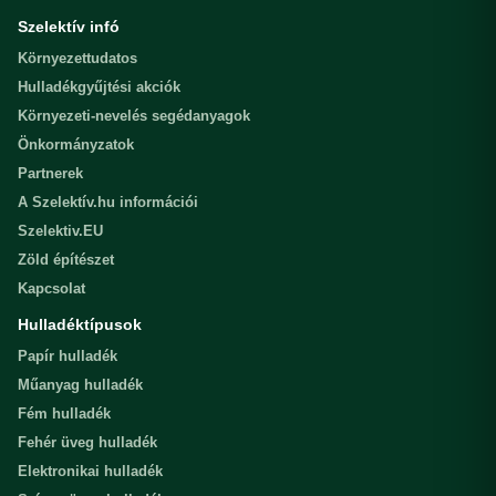
Szelektív infó
Környezettudatos
Hulladékgyűjtési akciók
Környezeti-nevelés segédanyagok
Önkormányzatok
Partnerek
A Szelektív.hu információi
Szelektiv.EU
Zöld építészet
Kapcsolat
Hulladéktípusok
Papír hulladék
Műanyag hulladék
Fém hulladék
Fehér üveg hulladék
Elektronikai hulladék