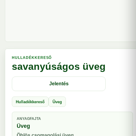
HULLADÉKKERESŐ
savanyúságos üveg
Jelentés
Hulladékkereső
Üveg
ANYAGFAJTA
Üveg
Öblös csomagolási üveg.