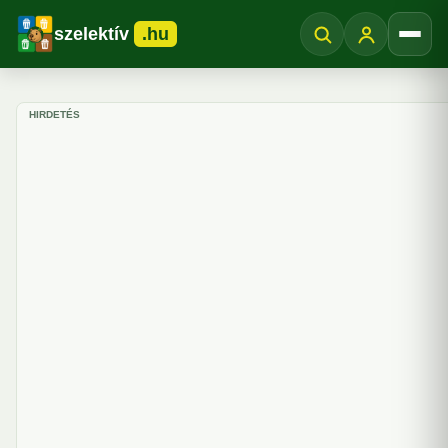
szelektív
.hu
Menü
HIRDETÉS