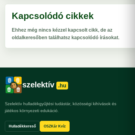
Kapcsolódó cikkek
Ehhez még nincs kézzel kapcsolt cikk, de az
oldalkeresőben találhatsz kapcsolódó írásokat.
szelektív
.hu
Szelektív hulladékgyűjtési tudástár, közösségi kihívások és
játékos környezeti edukáció.
Hulladékkereső
OSZKár Kvíz