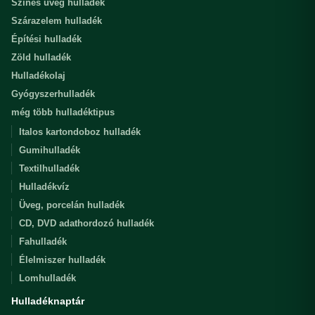
Színes üveg hulladék
Szárazelem hulladék
Építési hulladék
Zöld hulladék
Hulladékolaj
Gyógyszerhulladék
még több hulladéktipus
Italos kartondoboz hulladék
Gumihulladék
Textilhulladék
Hulladékvíz
Üveg, porcelán hulladék
CD, DVD adathordozó hulladék
Fahulladék
Élelmiszer hulladék
Lomhulladék
Hulladéknaptár