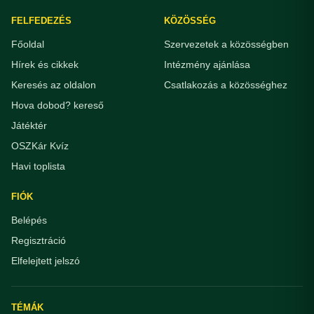
FELFEDEZÉS
KÖZÖSSÉG
Főoldal
Szervezetek a közösségben
Hírek és cikkek
Intézmény ajánlása
Keresés az oldalon
Csatlakozás a közösséghez
Hova dobod? kereső
Játéktér
OSZKár Kvíz
Havi toplista
FIÓK
Belépés
Regisztráció
Elfelejtett jelszó
TÉMÁK