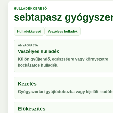
HULLADÉKKERESŐ
sebtapasz gyógyszer
Hulladékkereső
Veszélyes hulladék
ANYAGFAJTA
Veszélyes hulladék
Külön gyűjtendő, egészségre vagy környezetre
kockázatos hulladék.
Kezelés
Gyógyszertári gyűjtődobozba vagy kijelölt leadóhe
Előkészítés