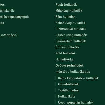
tos
Papír hulladék
ési akciók
Műanyag hulladék
evelés segédanyagok
Fém hulladék
tok
Fehér üveg hulladék
Elektronikai hulladék
 információi
Színes üveg hulladék
Szárazelem hulladék
Építési hulladék
Zöld hulladék
Hulladékolaj
Gyógyszerhulladék
még több hulladéktipus
Italos kartondoboz hulladék
Gumihulladék
Textilhulladék
Hulladékvíz
Üveg, porcelán hulladék