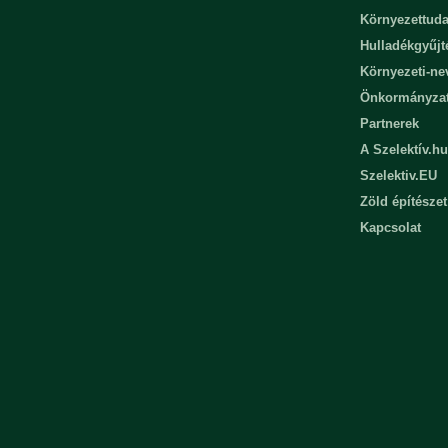
Környezettuda
Hulladékgyűjt
Környezeti-n
Önkormányza
Partnerek
A Szelektív.hu
Szelektiv.EU
Zöld építészet
Kapcsolat