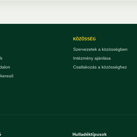
KÖZÖSSÉG
Szervezetek a közösségben
ek
Intézmény ajánlása
dalon
Csatlakozás a közösséghez
kereső
ó
Hulladéktípusok