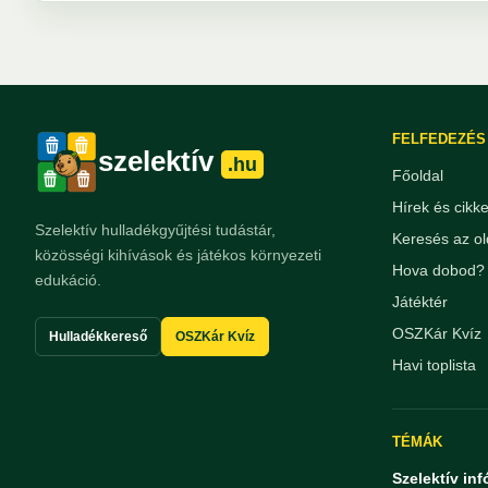
FELFEDEZÉS
szelektív
.hu
Főoldal
Hírek és cikk
Szelektív hulladékgyűjtési tudástár,
Keresés az ol
közösségi kihívások és játékos környezeti
Hova dobod? 
edukáció.
Játéktér
OSZKár Kvíz
Hulladékkereső
OSZKár Kvíz
Havi toplista
TÉMÁK
Szelektív inf