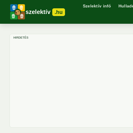
Szelektív infó
Hullad
szelektív
.hu
HIRDETÉS