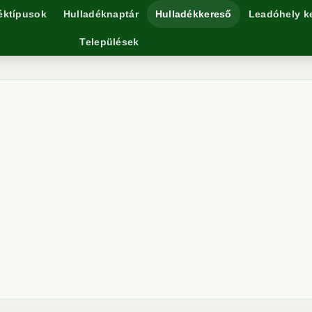
éktípusok
Hulladéknaptár
Hulladékkereső
Leadóhely k
Települések