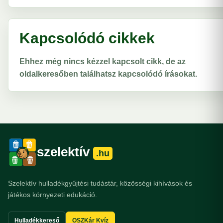
Kapcsolódó cikkek
Ehhez még nincs kézzel kapcsolt cikk, de az
oldalkeresőben találhatsz kapcsolódó írásokat.
szelektív
.hu
Szelektív hulladékgyűjtési tudástár, közösségi kihívások és
játékos környezeti edukáció.
Hulladékkereső
OSZKár Kvíz