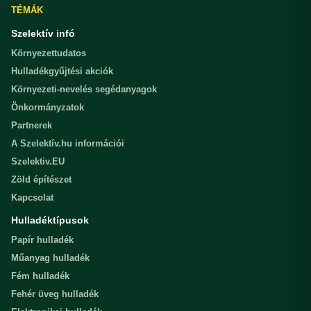
TÉMÁK
Szelektív infó
Környezettudatos
Hulladékgyűjtési akciók
Környezeti-nevelés segédanyagok
Önkormányzatok
Partnerek
A Szelektív.hu információi
Szelektiv.EU
Zöld építészet
Kapcsolat
Hulladéktípusok
Papír hulladék
Műanyag hulladék
Fém hulladék
Fehér üveg hulladék