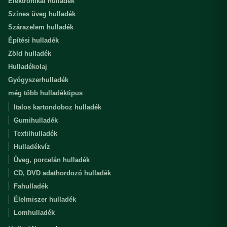
Elektronikai hulladék
Színes üveg hulladék
Szárazelem hulladék
Építési hulladék
Zöld hulladék
Hulladékolaj
Gyógyszerhulladék
még több hulladéktipus
Italos kartondoboz hulladék
Gumihulladék
Textilhulladék
Hulladékvíz
Üveg, porcelán hulladék
CD, DVD adathordozó hulladék
Fahulladék
Élelmiszer hulladék
Lomhulladék