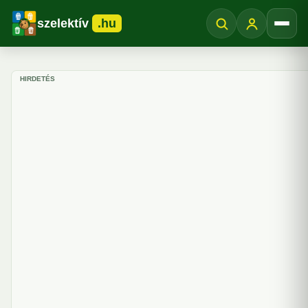
szelektív
.hu
Menü
HIRDETÉS