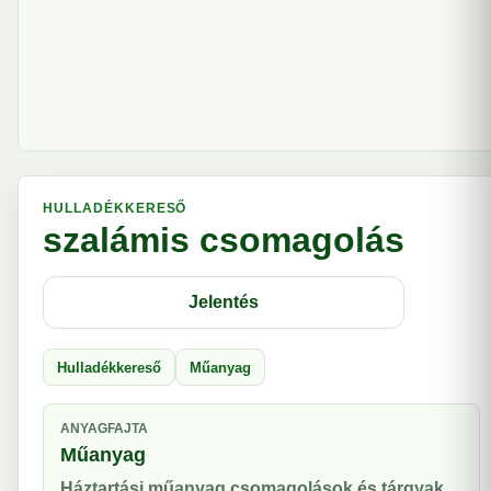
HULLADÉKKERESŐ
szalámis csomagolás
Jelentés
Hulladékkereső
Műanyag
ANYAGFAJTA
Műanyag
Háztartási műanyag csomagolások és tárgyak.