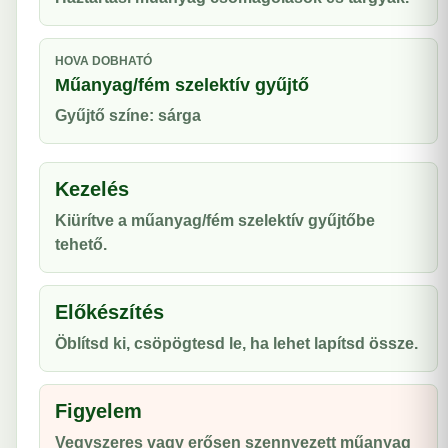
HOVA DOBHATÓ
Műanyag/fém szelektív gyűjtő
Gyűjtő színe: sárga
Kezelés
Kiürítve a műanyag/fém szelektív gyűjtőbe
tehető.
Előkészítés
Öblítsd ki, csöpögtesd le, ha lehet lapítsd össze.
Figyelem
Vegyszeres vagy erősen szennyezett műanyag