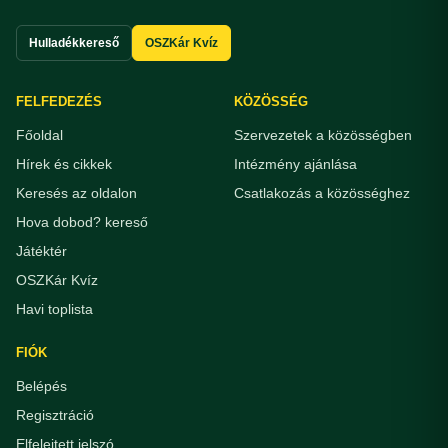
Hulladékkereső
OSZKár Kvíz
FELFEDEZÉS
KÖZÖSSÉG
Főoldal
Szervezetek a közösségben
Hírek és cikkek
Intézmény ajánlása
Keresés az oldalon
Csatlakozás a közösséghez
Hova dobod? kereső
Játéktér
OSZKár Kvíz
Havi toplista
FIÓK
Belépés
Regisztráció
Elfelejtett jelszó