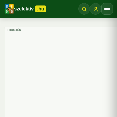
szelektív
.hu
Menü
HIRDETÉS