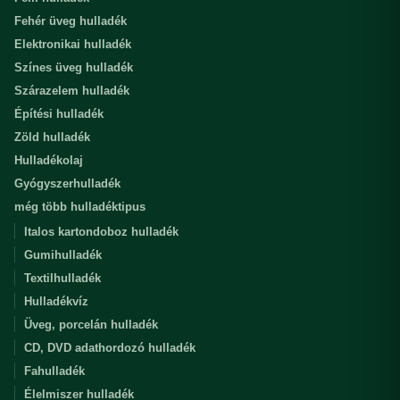
Fehér üveg hulladék
Elektronikai hulladék
Színes üveg hulladék
Szárazelem hulladék
Építési hulladék
Zöld hulladék
Hulladékolaj
Gyógyszerhulladék
még több hulladéktipus
Italos kartondoboz hulladék
Gumihulladék
Textilhulladék
Hulladékvíz
Üveg, porcelán hulladék
CD, DVD adathordozó hulladék
Fahulladék
Élelmiszer hulladék