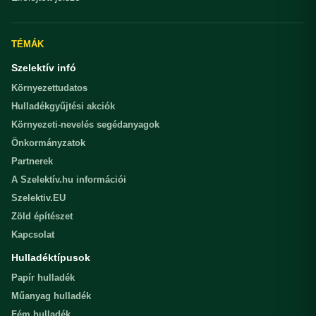
TÉMÁK
Szelektív infó
Környezettudatos
Hulladékgyűjtési akciók
Környezeti-nevelés segédanyagok
Önkormányzatok
Partnerek
A Szelektív.hu információi
Szelektiv.EU
Zöld építészet
Kapcsolat
Hulladéktípusok
Papír hulladék
Műanyag hulladék
Fém hulladék