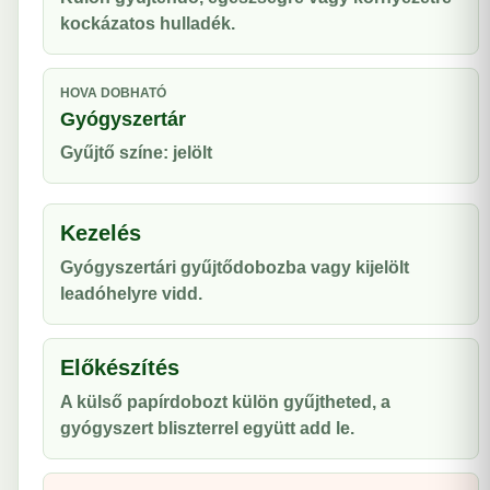
kockázatos hulladék.
HOVA DOBHATÓ
Gyógyszertár
Gyűjtő színe: jelölt
Kezelés
Gyógyszertári gyűjtődobozba vagy kijelölt
leadóhelyre vidd.
Előkészítés
A külső papírdobozt külön gyűjtheted, a
gyógyszert bliszterrel együtt add le.