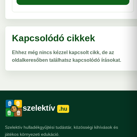
Kapcsolódó cikkek
Ehhez még nincs kézzel kapcsolt cikk, de az
oldalkeresőben találhatsz kapcsolódó írásokat.
szelektív
.hu
Szelektív hulladékgyűjtési tudástár, közösségi kihívások és
játékos környezeti edukáció.