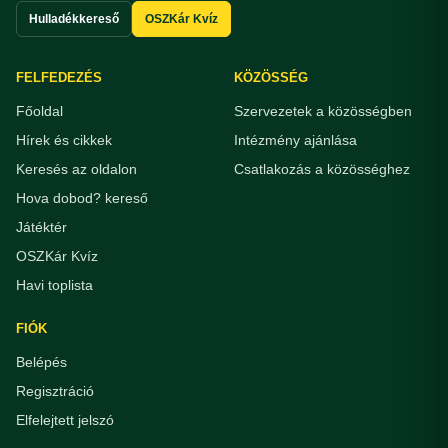
Hulladékkereső
OSZKár Kvíz
FELFEDEZÉS
KÖZÖSSÉG
Főoldal
Szervezetek a közösségben
Hírek és cikkek
Intézmény ajánlása
Keresés az oldalon
Csatlakozás a közösséghez
Hova dobod? kereső
Játéktér
OSZKár Kvíz
Havi toplista
FIÓK
Belépés
Regisztráció
Elfelejtett jelszó