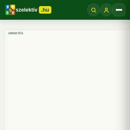
szelektív
.hu
Menü
HIRDETÉS