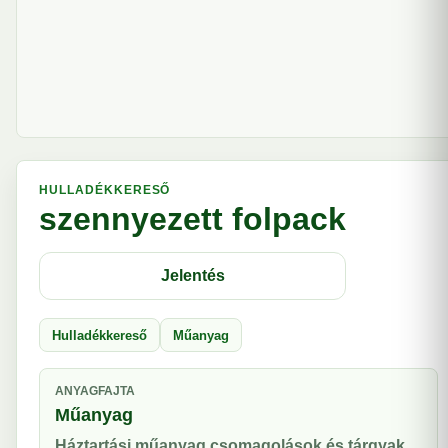
HULLADÉKKERESŐ
szennyezett folpack
Jelentés
Hulladékkereső
Műanyag
ANYAGFAJTA
Műanyag
Háztartási műanyag csomagolások és tárgyak.