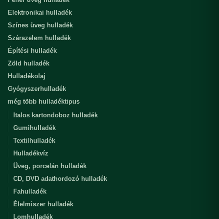
Elektronikai hulladék
Színes üveg hulladék
Szárazelem hulladék
Építési hulladék
Zöld hulladék
Hulladékolaj
Gyógyszerhulladék
még több hulladéktipus
Italos kartondoboz hulladék
Gumihulladék
Textilhulladék
Hulladékvíz
Üveg, porcelán hulladék
CD, DVD adathordozó hulladék
Fahulladék
Élelmiszer hulladék
Lomhulladék