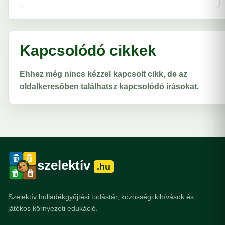
Kapcsolódó cikkek
Ehhez még nincs kézzel kapcsolt cikk, de az
oldalkeresőben találhatsz kapcsolódó írásokat.
szelektív
.hu
Szelektív hulladékgyűjtési tudástár, közösségi kihívások és
játékos környezeti edukáció.