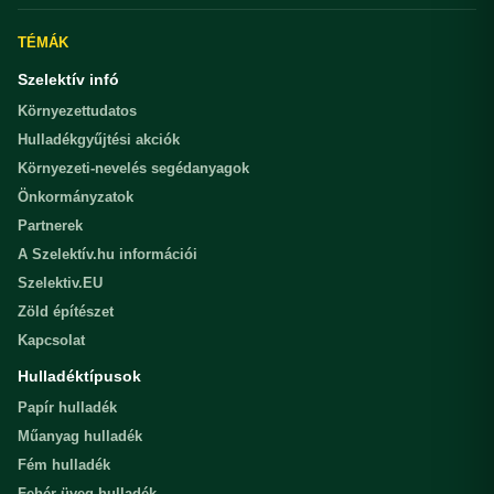
TÉMÁK
Szelektív infó
Környezettudatos
Hulladékgyűjtési akciók
Környezeti-nevelés segédanyagok
Önkormányzatok
Partnerek
A Szelektív.hu információi
Szelektiv.EU
Zöld építészet
Kapcsolat
Hulladéktípusok
Papír hulladék
Műanyag hulladék
Fém hulladék
Fehér üveg hulladék