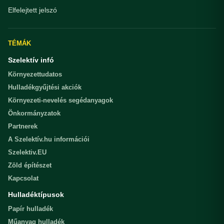
Elfelejtett jelszó
TÉMÁK
Szelektív infó
Környezettudatos
Hulladékgyűjtési akciók
Környezeti-nevelés segédanyagok
Önkormányzatok
Partnerek
A Szelektív.hu információi
Szelektiv.EU
Zöld építészet
Kapcsolat
Hulladéktípusok
Papír hulladék
Műanyag hulladék