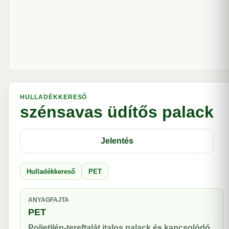
HULLADÉKKERESŐ
szénsavas üdítős palack
Jelentés
Hulladékkereső
PET
ANYAGFAJTA
PET
Polietilén-tereftalát italos palack és kapcsolódó