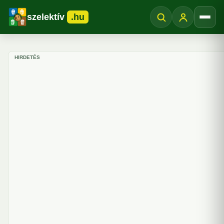
szelektív
.hu
Menü
HIRDETÉS