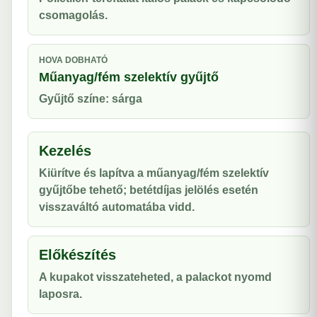
csomagolás.
HOVA DOBHATÓ
Műanyag/fém szelektív gyűjtő
Gyűjtő színe: sárga
Kezelés
Kiürítve és lapítva a műanyag/fém szelektív
gyűjtőbe tehető; betétdíjas jelölés esetén
visszaváltó automatába vidd.
Előkészítés
A kupakot visszateheted, a palackot nyomd
laposra.