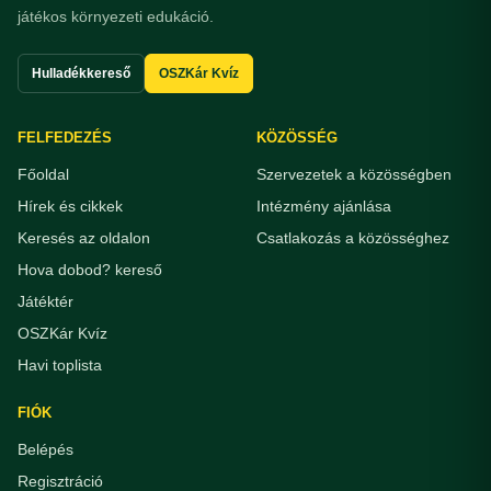
játékos környezeti edukáció.
Hulladékkereső
OSZKár Kvíz
FELFEDEZÉS
KÖZÖSSÉG
Főoldal
Szervezetek a közösségben
Hírek és cikkek
Intézmény ajánlása
Keresés az oldalon
Csatlakozás a közösséghez
Hova dobod? kereső
Játéktér
OSZKár Kvíz
Havi toplista
FIÓK
Belépés
Regisztráció