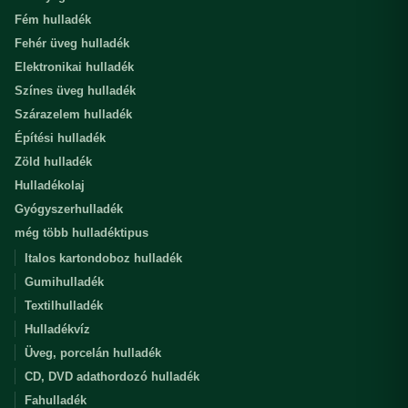
Fém hulladék
Fehér üveg hulladék
Elektronikai hulladék
Színes üveg hulladék
Szárazelem hulladék
Építési hulladék
Zöld hulladék
Hulladékolaj
Gyógyszerhulladék
még több hulladéktipus
Italos kartondoboz hulladék
Gumihulladék
Textilhulladék
Hulladékvíz
Üveg, porcelán hulladék
CD, DVD adathordozó hulladék
Fahulladék