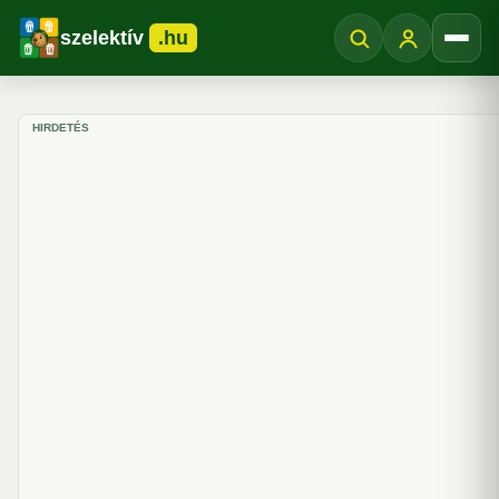
szelektív
.hu
Menü
HIRDETÉS