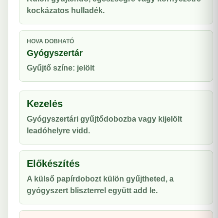
kockázatos hulladék.
HOVA DOBHATÓ
Gyógyszertár
Gyűjtő színe: jelölt
Kezelés
Gyógyszertári gyűjtődobozba vagy kijelölt
leadóhelyre vidd.
Előkészítés
A külső papírdobozt külön gyűjtheted, a
gyógyszert bliszterrel együtt add le.