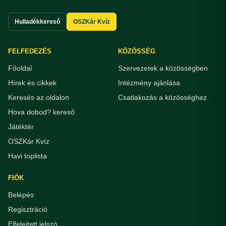
Hulladékkereső
OSZKár Kvíz
FELFEDEZÉS
KÖZÖSSÉG
Főoldal
Szervezetek a közösségben
Hírek és cikkek
Intézmény ajánlása
Keresés az oldalon
Csatlakozás a közösséghez
Hova dobod? kereső
Játéktér
OSZKár Kvíz
Havi toplista
FIÓK
Belépés
Regisztráció
Elfelejtett jelszó