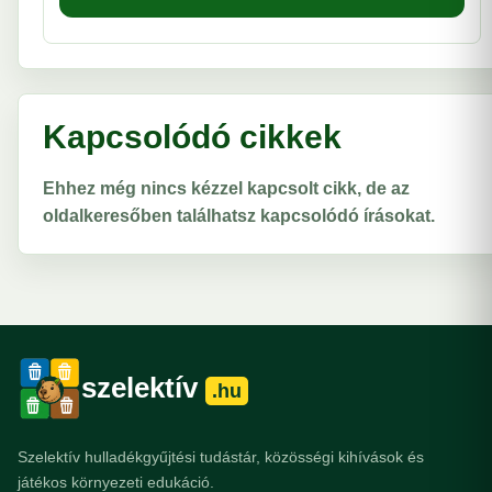
Kapcsolódó cikkek
Ehhez még nincs kézzel kapcsolt cikk, de az
oldalkeresőben találhatsz kapcsolódó írásokat.
szelektív
.hu
Szelektív hulladékgyűjtési tudástár, közösségi kihívások és
játékos környezeti edukáció.