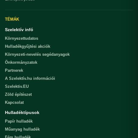
TÉMÁK
Szelektív infó
Környezettudatos
Hulladékgyűjtési akciók
Környezeti-nevelés segédanyagok
Önkormányzatok
Partnerek
A Szelektív.hu információi
Szelektiv.EU
Zöld építészet
Kapcsolat
Hulladéktípusok
Papír hulladék
Műanyag hulladék
Fém hulladék