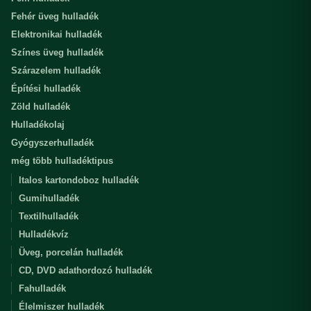
Fehér üveg hulladék
Elektronikai hulladék
Színes üveg hulladék
Szárazelem hulladék
Építési hulladék
Zöld hulladék
Hulladékolaj
Gyógyszerhulladék
még több hulladéktipus
Italos kartondoboz hulladék
Gumihulladék
Textilhulladék
Hulladékvíz
Üveg, porcelán hulladék
CD, DVD adathordozó hulladék
Fahulladék
Élelmiszer hulladék