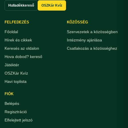
Hulladékkereső
OSZKár Kvíz
FELFEDEZÉS
KÖZÖSSÉG
Főoldal
Szervezetek a közösségben
Hírek és cikkek
Intézmény ajánlása
Keresés az oldalon
Csatlakozás a közösséghez
Hova dobod? kereső
Játéktér
OSZKár Kvíz
Havi toplista
FIÓK
Belépés
Regisztráció
Elfelejtett jelszó