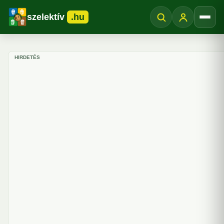
szelektív
.hu
Menü
HIRDETÉS