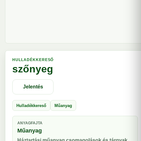
HULLADÉKKERESŐ
szőnyeg
Jelentés
Hulladékkereső
Műanyag
ANYAGFAJTA
Műanyag
Háztartási műanyag csomagolások és tárgyak.