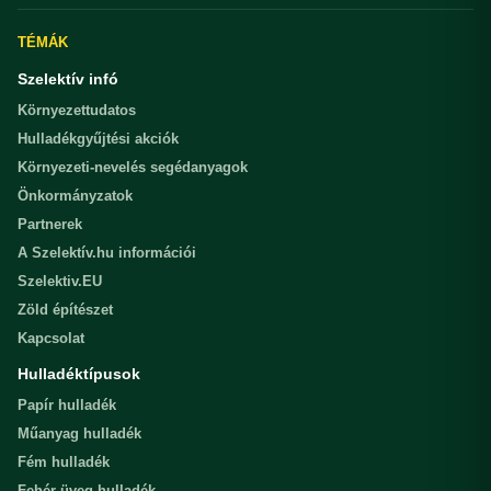
TÉMÁK
Szelektív infó
Környezettudatos
Hulladékgyűjtési akciók
Környezeti-nevelés segédanyagok
Önkormányzatok
Partnerek
A Szelektív.hu információi
Szelektiv.EU
Zöld építészet
Kapcsolat
Hulladéktípusok
Papír hulladék
Műanyag hulladék
Fém hulladék
Fehér üveg hulladék