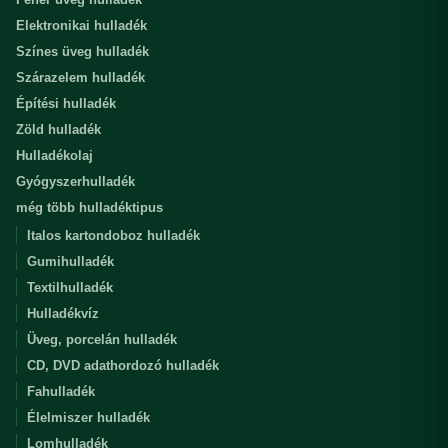
Elektronikai hulladék
Színes üveg hulladék
Szárazelem hulladék
Építési hulladék
Zöld hulladék
Hulladékolaj
Gyógyszerhulladék
még több hulladéktipus
Italos kartondoboz hulladék
Gumihulladék
Textilhulladék
Hulladékvíz
Üveg, porcelán hulladék
CD, DVD adathordozó hulladék
Fahulladék
Élelmiszer hulladék
Lomhulladék