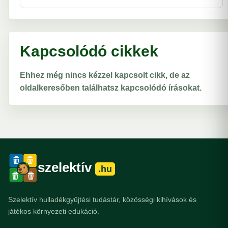
Kapcsolódó cikkek
Ehhez még nincs kézzel kapcsolt cikk, de az
oldalkeresőben találhatsz kapcsolódó írásokat.
szelektív
.hu
Szelektív hulladékgyűjtési tudástár, közösségi kihívások és
játékos környezeti edukáció.