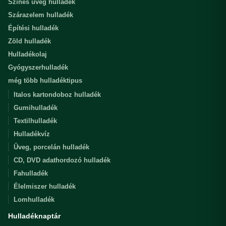
Színes üveg hulladék
Szárazelem hulladék
Építési hulladék
Zöld hulladék
Hulladékolaj
Gyógyszerhulladék
még több hulladéktipus
Italos kartondoboz hulladék
Gumihulladék
Textilhulladék
Hulladékvíz
Üveg, porcelán hulladék
CD, DVD adathordozó hulladék
Fahulladék
Élelmiszer hulladék
Lomhulladék
Hulladéknaptár