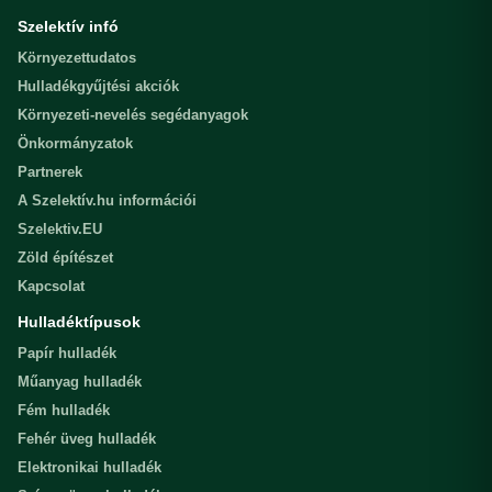
Szelektív infó
Környezettudatos
Hulladékgyűjtési akciók
Környezeti-nevelés segédanyagok
Önkormányzatok
Partnerek
A Szelektív.hu információi
Szelektiv.EU
Zöld építészet
Kapcsolat
Hulladéktípusok
Papír hulladék
Műanyag hulladék
Fém hulladék
Fehér üveg hulladék
Elektronikai hulladék