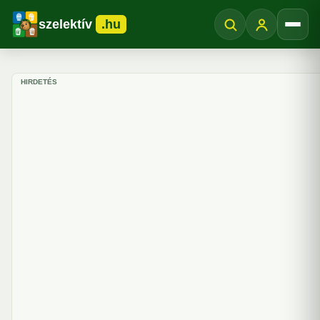
szelektív
.hu
Menü
HIRDETÉS