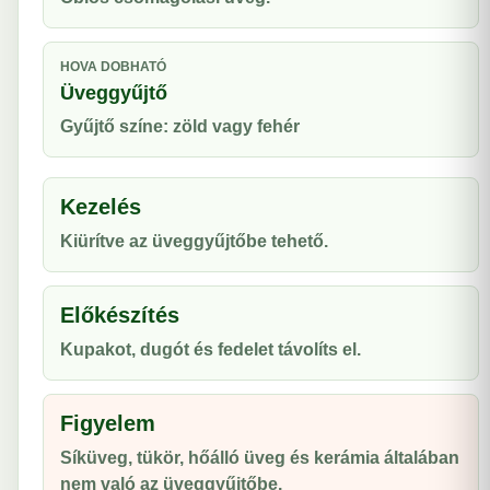
HOVA DOBHATÓ
Üveggyűjtő
Gyűjtő színe: zöld vagy fehér
Kezelés
Kiürítve az üveggyűjtőbe tehető.
Előkészítés
Kupakot, dugót és fedelet távolíts el.
Figyelem
Síküveg, tükör, hőálló üveg és kerámia általában
nem való az üveggyűjtőbe.