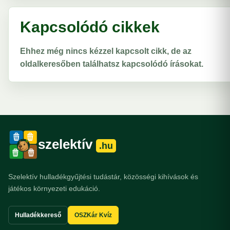
Kapcsolódó cikkek
Ehhez még nincs kézzel kapcsolt cikk, de az
oldalkeresőben találhatsz kapcsolódó írásokat.
szelektív
.hu
Szelektív hulladékgyűjtési tudástár, közösségi kihívások és
játékos környezeti edukáció.
Hulladékkereső
OSZKár Kvíz