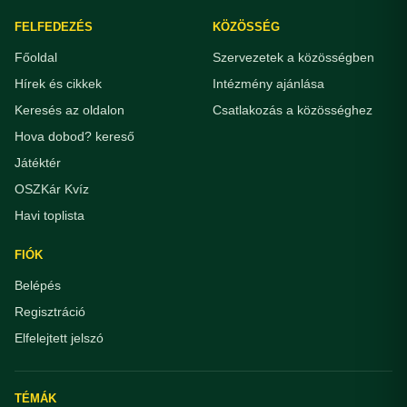
FELFEDEZÉS
KÖZÖSSÉG
Főoldal
Szervezetek a közösségben
Hírek és cikkek
Intézmény ajánlása
Keresés az oldalon
Csatlakozás a közösséghez
Hova dobod? kereső
Játéktér
OSZKár Kvíz
Havi toplista
FIÓK
Belépés
Regisztráció
Elfelejtett jelszó
TÉMÁK