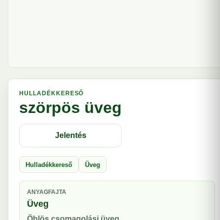
HULLADÉKKERESŐ
szörpös üveg
Jelentés
Hulladékkereső
Üveg
ANYAGFAJTA
Üveg
Öblös csomagolási üveg.