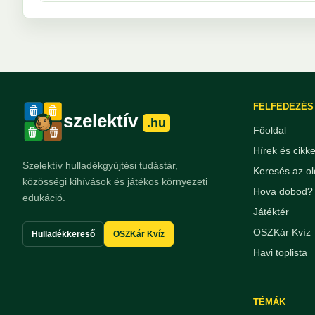
FELFEDEZÉS
szelektív
.hu
Főoldal
Hírek és cikk
Szelektív hulladékgyűjtési tudástár,
Keresés az ol
közösségi kihívások és játékos környezeti
Hova dobod? 
edukáció.
Játéktér
OSZKár Kvíz
Hulladékkereső
OSZKár Kvíz
Havi toplista
TÉMÁK