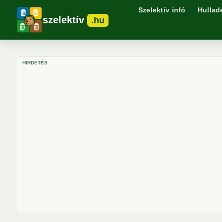
Szelektív infó
Hullad
szelektív
.hu
HIRDETÉS