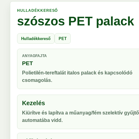
HULLADÉKKERESŐ
szószos PET palack
Hulladékkereső
PET
ANYAGFAJTA
PET
Polietilén-tereftalát italos palack és kapcsolódó
csomagolás.
Kezelés
Kiürítve és lapítva a műanyag/fém szelektív gyűjtő
automatába vidd.