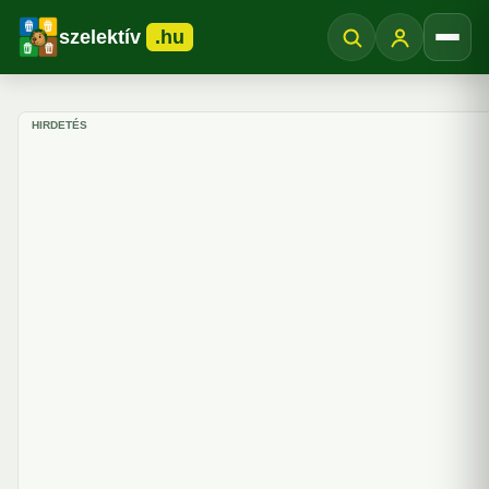
szelektív
.hu
Menü
HIRDETÉS