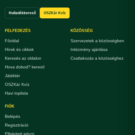
Hulladékkereső
OSZKár Kvíz
FELFEDEZÉS
KÖZÖSSÉG
Főoldal
Szervezetek a közösségben
Hírek és cikkek
Intézmény ajánlása
Keresés az oldalon
Csatlakozás a közösséghez
Hova dobod? kereső
Játéktér
OSZKár Kvíz
Havi toplista
FIÓK
Belépés
Regisztráció
Elfelejtett jelszó