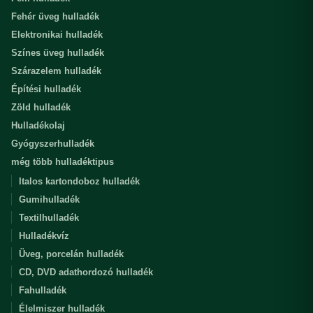
Fehér üveg hulladék
Elektronikai hulladék
Színes üveg hulladék
Szárazelem hulladék
Építési hulladék
Zöld hulladék
Hulladékolaj
Gyógyszerhulladék
még több hulladéktipus
Italos kartondoboz hulladék
Gumihulladék
Textilhulladék
Hulladékvíz
Üveg, porcelán hulladék
CD, DVD adathordozó hulladék
Fahulladék
Élelmiszer hulladék