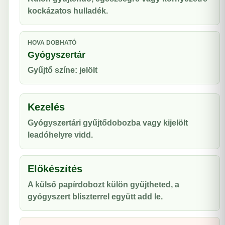
kockázatos hulladék.
HOVA DOBHATÓ
Gyógyszertár
Gyűjtő színe: jelölt
Kezelés
Gyógyszertári gyűjtődobozba vagy kijelölt
leadóhelyre vidd.
Előkészítés
A külső papírdobozt külön gyűjtheted, a
gyógyszert bliszterrel együtt add le.