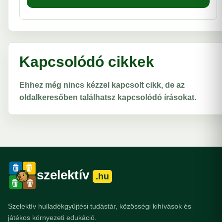
Kapcsolódó cikkek
Ehhez még nincs kézzel kapcsolt cikk, de az
oldalkeresőben találhatsz kapcsolódó írásokat.
szelektív
.hu
Szelektív hulladékgyűjtési tudástár, közösségi kihívások és
játékos környezeti edukáció.