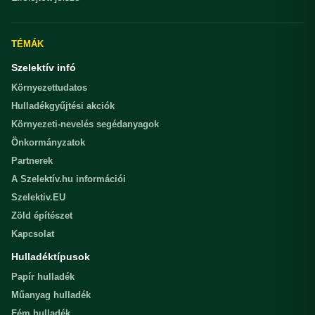
TÉMÁK
Szelektív infó
Környezettudatos
Hulladékgyűjtési akciók
Környezeti-nevelés segédanyagok
Önkormányzatok
Partnerek
A Szelektív.hu információi
Szelektiv.EU
Zöld építészet
Kapcsolat
Hulladéktípusok
Papír hulladék
Műanyag hulladék
Fém hulladék