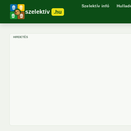
Szelektív infó
Hullad
szelektív
.hu
HIRDETÉS