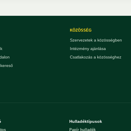
KÖZÖSSÉG
Szervezetek a közösségben
ek
Intézmény ajánlása
dalon
Csatlakozás a közösséghez
kereső
ó
Hulladéktípusok
tos
Papír hulladék