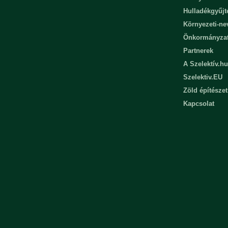
Hulladékgyűjt
Környezeti-n
Önkormányza
Partnerek
A Szelektív.hu
Szelektiv.EU
Zöld építészet
Kapcsolat