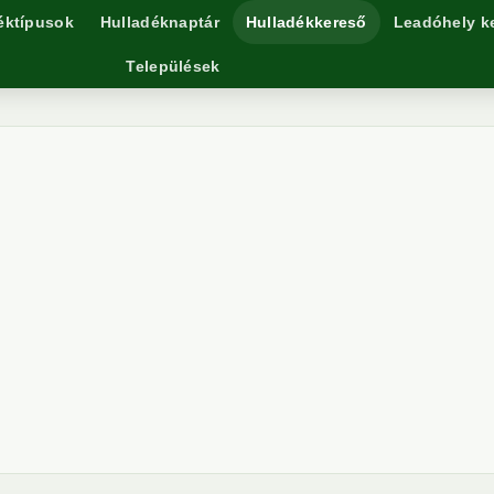
éktípusok
Hulladéknaptár
Hulladékkereső
Leadóhely k
Települések