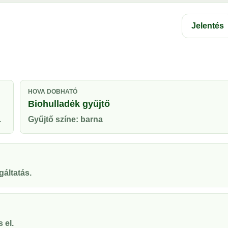
Jelentés
HOVA DOBHATÓ
Biohulladék gyűjtő
.
Gyűjtő színe: barna
gáltatás.
 el.