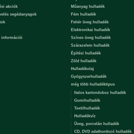
ési akciók
Műanyag hulladék
evelés segédanyagok
Fém hulladék
tok
Fehér üveg hulladék
Elektronikai hulladék
 információi
Színes üveg hulladék
Szárazelem hulladék
Építési hulladék
Zöld hulladék
Hulladékolaj
Gyógyszerhulladék
még több hulladéktipus
Italos kartondoboz hulladék
Gumihulladék
Textilhulladék
Hulladékvíz
Üveg, porcelán hulladék
CD, DVD adathordozó hulladék