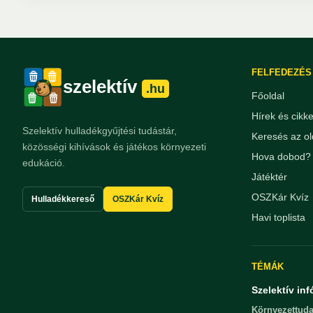
FELFEDEZÉS
szelektív
.hu
Főoldal
Hírek és cikk
Szelektív hulladékgyűjtési tudástár,
Keresés az ol
közösségi kihívások és játékos környezeti
Hova dobod? 
edukáció.
Játéktér
OSZKár Kvíz
Hulladékkereső
OSZKár Kvíz
Havi toplista
TÉMÁK
Szelektív inf
Környezettuda