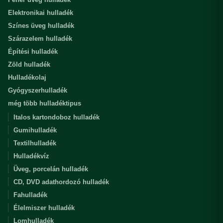
Elektronikai hulladék
Színes üveg hulladék
Szárazelem hulladék
Építési hulladék
Zöld hulladék
Hulladékolaj
Gyógyszerhulladék
még több hulladéktipus
Italos kartondoboz hulladék
Gumihulladék
Textilhulladék
Hulladékvíz
Üveg, porcelán hulladék
CD, DVD adathordozó hulladék
Fahulladék
Élelmiszer hulladék
Lomhulladék