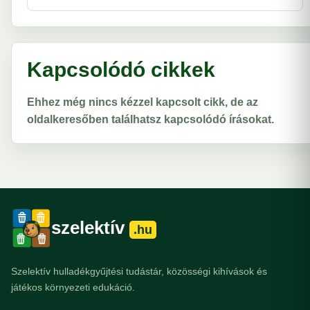
Kapcsolódó cikkek
Ehhez még nincs kézzel kapcsolt cikk, de az
oldalkeresőben találhatsz kapcsolódó írásokat.
szelektív
.hu
Szelektív hulladékgyűjtési tudástár, közösségi kihívások és
játékos környezeti edukáció.