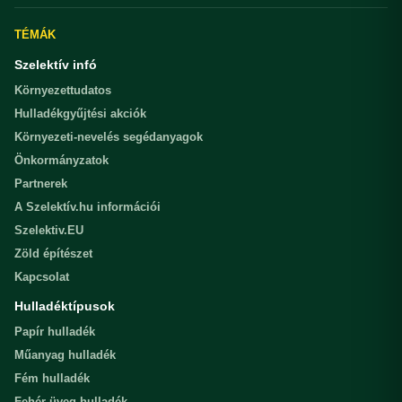
TÉMÁK
Szelektív infó
Környezettudatos
Hulladékgyűjtési akciók
Környezeti-nevelés segédanyagok
Önkormányzatok
Partnerek
A Szelektív.hu információi
Szelektiv.EU
Zöld építészet
Kapcsolat
Hulladéktípusok
Papír hulladék
Műanyag hulladék
Fém hulladék
Fehér üveg hulladék