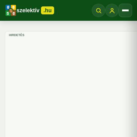
szelektív
.hu
Menü
HIRDETÉS