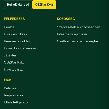
Hulladékkereső
OSZKár Kvíz
FELFEDEZÉS
KÖZÖSSÉG
Főoldal
Szervezetek a közösségben
Hírek és cikkek
Intézmény ajánlása
Keresés az oldalon
Csatlakozás a közösséghez
Hova dobod? kereső
Játéktér
OSZKár Kvíz
Havi toplista
FIÓK
Belépés
Regisztráció
Elfelejtett jelszó