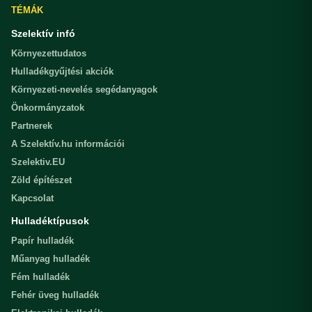
TÉMÁK
Szelektív infó
Környezettudatos
Hulladékgyűjtési akciók
Környezeti-nevelés segédanyagok
Önkormányzatok
Partnerek
A Szelektív.hu információi
Szelektiv.EU
Zöld építészet
Kapcsolat
Hulladéktípusok
Papír hulladék
Műanyag hulladék
Fém hulladék
Fehér üveg hulladék