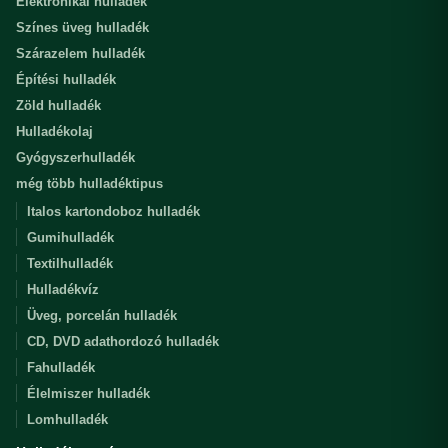
Elektronikai hulladék
Színes üveg hulladék
Szárazelem hulladék
Építési hulladék
Zöld hulladék
Hulladékolaj
Gyógyszerhulladék
még több hulladéktipus
Italos kartondoboz hulladék
Gumihulladék
Textilhulladék
Hulladékvíz
Üveg, porcelán hulladék
CD, DVD adathordozó hulladék
Fahulladék
Élelmiszer hulladék
Lomhulladék