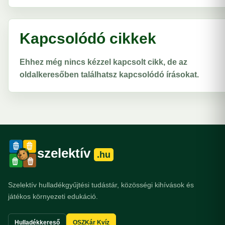
Kapcsolódó cikkek
Ehhez még nincs kézzel kapcsolt cikk, de az
oldalkeresőben találhatsz kapcsolódó írásokat.
szelektív
.hu
Szelektív hulladékgyűjtési tudástár, közösségi kihívások és
játékos környezeti edukáció.
Hulladékkereső
OSZKár Kvíz