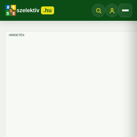
szelektív
.hu
Menü
HIRDETÉS