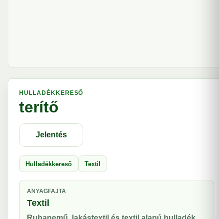
HULLADÉKKERESŐ
terítő
Jelentés
Hulladékkereső
Textil
ANYAGFAJTA
Textil
Ruhanemű, lakástextil és textil alapú hulladék.