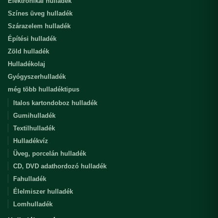
Elektronikai hulladék
Színes üveg hulladék
Szárazelem hulladék
Építési hulladék
Zöld hulladék
Hulladékolaj
Gyógyszerhulladék
még több hulladéktipus
Italos kartondoboz hulladék
Gumihulladék
Textilhulladék
Hulladékvíz
Üveg, porcelán hulladék
CD, DVD adathordozó hulladék
Fahulladék
Élelmiszer hulladék
Lomhulladék