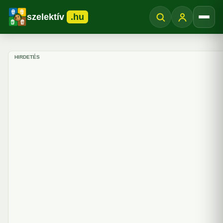
szelektív
.hu
Menü
HIRDETÉS