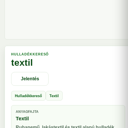
HULLADÉKKERESŐ
textil
Jelentés
Hulladékkereső
Textil
ANYAGFAJTA
Textil
Ruhanemű, lakástextil és textil alapú hulladék.