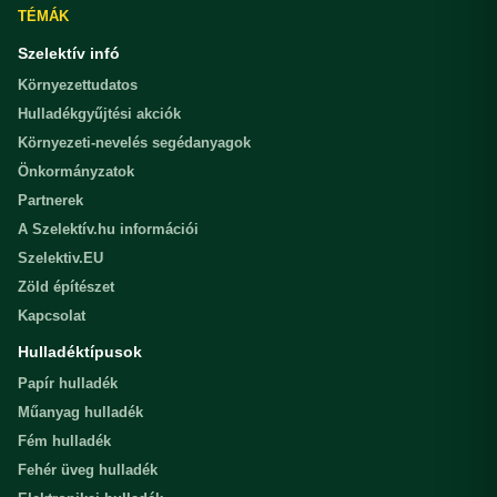
TÉMÁK
Szelektív infó
Környezettudatos
Hulladékgyűjtési akciók
Környezeti-nevelés segédanyagok
Önkormányzatok
Partnerek
A Szelektív.hu információi
Szelektiv.EU
Zöld építészet
Kapcsolat
Hulladéktípusok
Papír hulladék
Műanyag hulladék
Fém hulladék
Fehér üveg hulladék