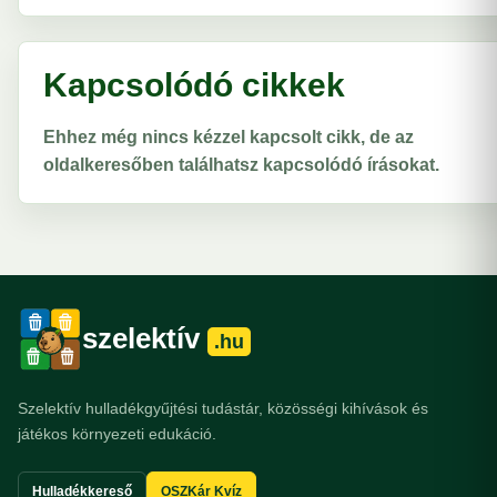
Kapcsolódó cikkek
Ehhez még nincs kézzel kapcsolt cikk, de az
oldalkeresőben találhatsz kapcsolódó írásokat.
szelektív
.hu
Szelektív hulladékgyűjtési tudástár, közösségi kihívások és
játékos környezeti edukáció.
Hulladékkereső
OSZKár Kvíz