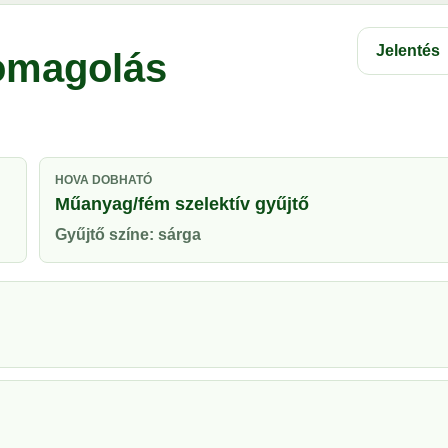
Jelentés
somagolás
HOVA DOBHATÓ
Műanyag/fém szelektív gyűjtő
Gyűjtő színe: sárga