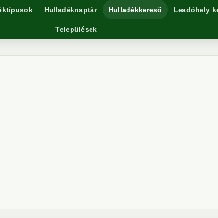
éktípusok
Hulladéknaptár
Hulladékkereső
Leadóhely k
Települések