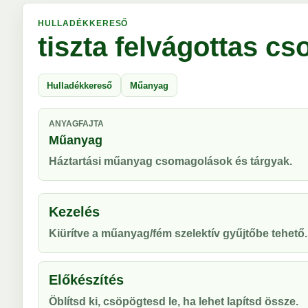
HULLADÉKKERESŐ
tiszta felvágottas c
Hulladékkereső
Műanyag
ANYAGFAJTA
Műanyag
Háztartási műanyag csomagolások és tárgyak.
Kezelés
Kiürítve a műanyag/fém szelektív gyűjtőbe tehető.
Előkészítés
Öblítsd ki, csöpögtesd le, ha lehet lapítsd össze.