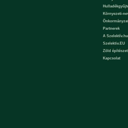
Hulladékgyűjt
Környezeti-n
Önkormányza
Partnerek
A Szelektív.hu
Szelektiv.EU
Zöld építészet
Kapcsolat