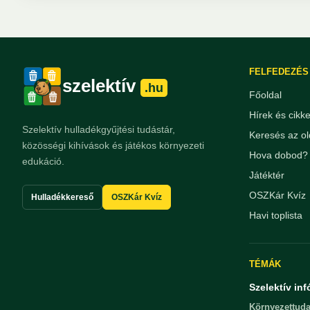
FELFEDEZÉS
szelektív
.hu
Főoldal
Hírek és cikk
Szelektív hulladékgyűjtési tudástár,
Keresés az ol
közösségi kihívások és játékos környezeti
Hova dobod? 
edukáció.
Játéktér
OSZKár Kvíz
Hulladékkereső
OSZKár Kvíz
Havi toplista
TÉMÁK
Szelektív inf
Környezettuda