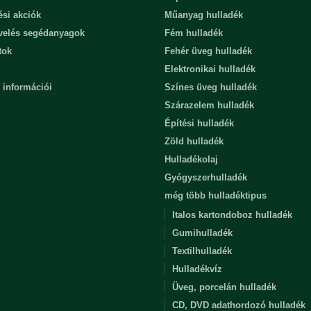
ési akciók
Műanyag hulladék
evelés segédanyagok
Fém hulladék
tok
Fehér üveg hulladék
Elektronikai hulladék
 információi
Színes üveg hulladék
Szárazelem hulladék
Építési hulladék
Zöld hulladék
Hulladékolaj
Gyógyszerhulladék
még több hulladéktipus
Italos kartondoboz hulladék
Gumihulladék
Textilhulladék
Hulladékvíz
Üveg, porcelán hulladék
CD, DVD adathordozó hulladék