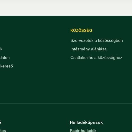
KÖZÖSSÉG
Szervezetek a közösségben
ek
Intézmény ajánlása
dalon
Csatlakozás a közösséghez
kereső
ó
Hulladéktípusok
tos
Papír hulladék