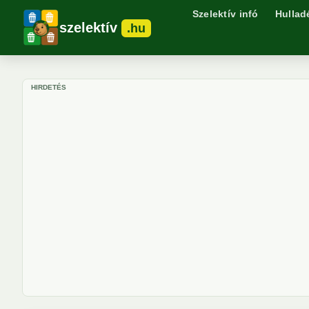
Szelektív infó
Hullad
szelektív
.hu
HIRDETÉS