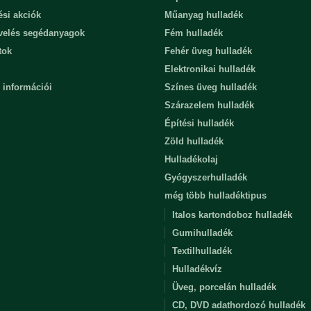
ési akciók
Műanyag hulladék
evelés segédanyagok
Fém hulladék
tok
Fehér üveg hulladék
Elektronikai hulladék
 információi
Színes üveg hulladék
Szárazelem hulladék
Építési hulladék
Zöld hulladék
Hulladékolaj
Gyógyszerhulladék
még több hulladéktipus
Italos kartondoboz hulladék
Gumihulladék
Textilhulladék
Hulladékvíz
Üveg, porcelán hulladék
CD, DVD adathordozó hulladék