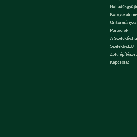
Hulladékgyűjt
Környezeti-n
Önkormányza
Partnerek
A Szelektív.hu
Szelektiv.EU
Zöld építészet
Kapcsolat