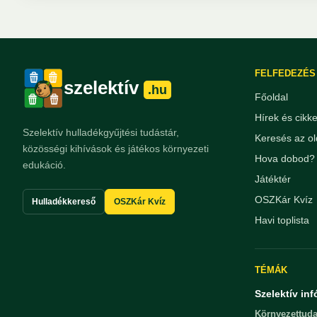
FELFEDEZÉS
szelektív
.hu
Főoldal
Hírek és cikk
Szelektív hulladékgyűjtési tudástár,
Keresés az ol
közösségi kihívások és játékos környezeti
Hova dobod? 
edukáció.
Játéktér
OSZKár Kvíz
Hulladékkereső
OSZKár Kvíz
Havi toplista
TÉMÁK
Szelektív inf
Környezettuda