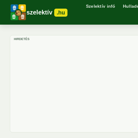
Szelektív infó
Hullad
szelektív
.hu
HIRDETÉS