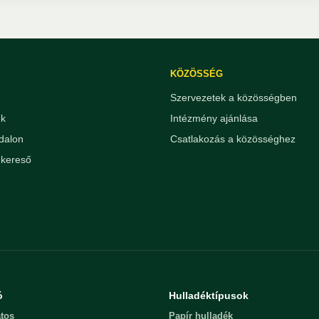
KÖZÖSSÉG
Szervezetek a közösségben
ek
Intézmény ajánlása
dalon
Csatlakozás a közösséghez
kereső
ó
Hulladéktípusok
tos
Papír hulladék