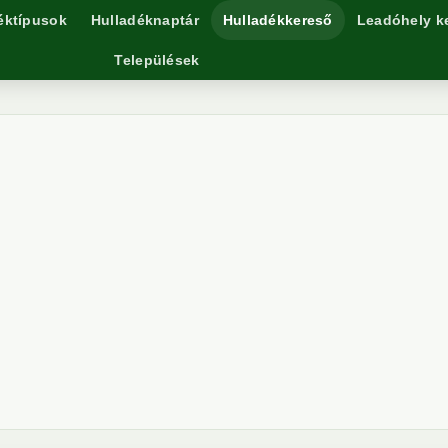
éktípusok
Hulladéknaptár
Hulladékkereső
Leadóhely k
Települések