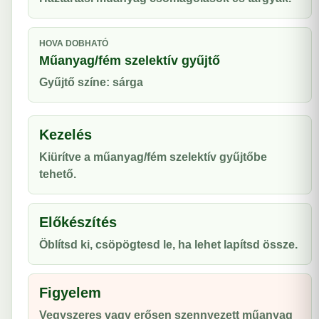
HOVA DOBHATÓ
Műanyag/fém szelektív gyűjtő
Gyűjtő színe: sárga
Kezelés
Kiürítve a műanyag/fém szelektív gyűjtőbe
tehető.
Előkészítés
Öblítsd ki, csöpögtesd le, ha lehet lapítsd össze.
Figyelem
Vegyszeres vagy erősen szennyezett műanyag