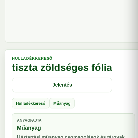
HULLADÉKKERESŐ
tiszta zöldséges fólia
Jelentés
Hulladékkereső
Műanyag
ANYAGFAJTA
Műanyag
Háztartási műanyag csomagolások és tárgyak.