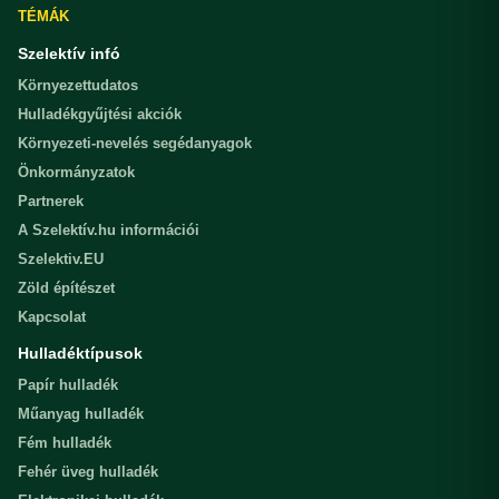
TÉMÁK
Szelektív infó
Környezettudatos
Hulladékgyűjtési akciók
Környezeti-nevelés segédanyagok
Önkormányzatok
Partnerek
A Szelektív.hu információi
Szelektiv.EU
Zöld építészet
Kapcsolat
Hulladéktípusok
Papír hulladék
Műanyag hulladék
Fém hulladék
Fehér üveg hulladék