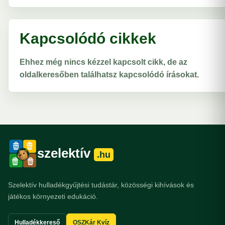
Kapcsolódó cikkek
Ehhez még nincs kézzel kapcsolt cikk, de az
oldalkeresőben találhatsz kapcsolódó írásokat.
szelektív
.hu
Szelektív hulladékgyűjtési tudástár, közösségi kihívások és
játékos környezeti edukáció.
Hulladékkereső
OSZKár Kvíz