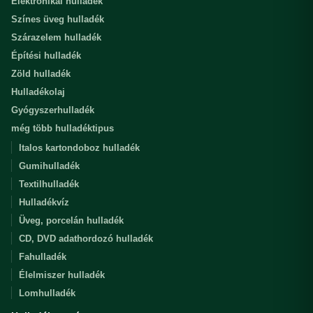
Elektronikai hulladék
Színes üveg hulladék
Szárazelem hulladék
Építési hulladék
Zöld hulladék
Hulladékolaj
Gyógyszerhulladék
még több hulladéktipus
Italos kartondoboz hulladék
Gumihulladék
Textilhulladék
Hulladékvíz
Üveg, porcelán hulladék
CD, DVD adathordozó hulladék
Fahulladék
Élelmiszer hulladék
Lomhulladék