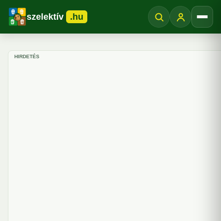
szelektív
.hu
Menü
HIRDETÉS