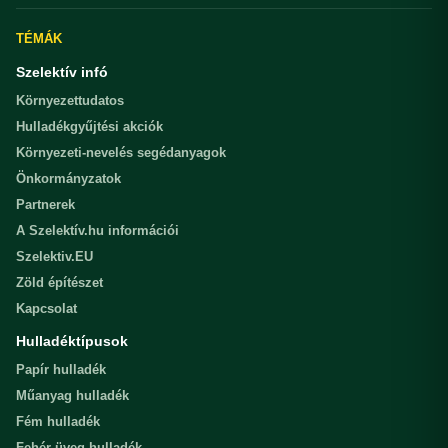
TÉMÁK
Szelektív infó
Környezettudatos
Hulladékgyűjtési akciók
Környezeti-nevelés segédanyagok
Önkormányzatok
Partnerek
A Szelektív.hu információi
Szelektiv.EU
Zöld építészet
Kapcsolat
Hulladéktípusok
Papír hulladék
Műanyag hulladék
Fém hulladék
Fehér üveg hulladék