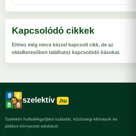
Kapcsolódó cikkek
Ehhez még nincs kézzel kapcsolt cikk, de az
oldalkeresőben találhatsz kapcsolódó írásokat.
szelektív
.hu
Szelektív hulladékgyűjtési tudástár, közösségi kihívások és
játékos környezeti edukáció.