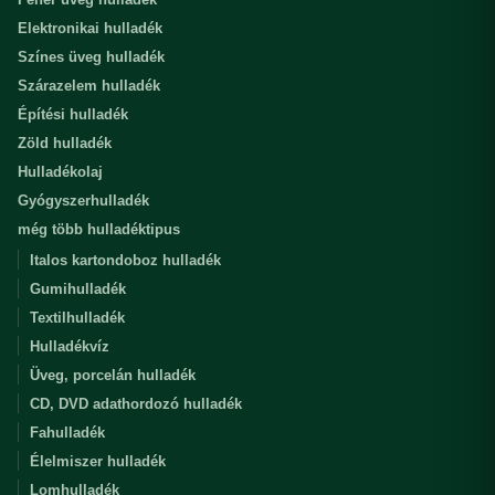
Elektronikai hulladék
Színes üveg hulladék
Szárazelem hulladék
Építési hulladék
Zöld hulladék
Hulladékolaj
Gyógyszerhulladék
még több hulladéktipus
Italos kartondoboz hulladék
Gumihulladék
Textilhulladék
Hulladékvíz
Üveg, porcelán hulladék
CD, DVD adathordozó hulladék
Fahulladék
Élelmiszer hulladék
Lomhulladék