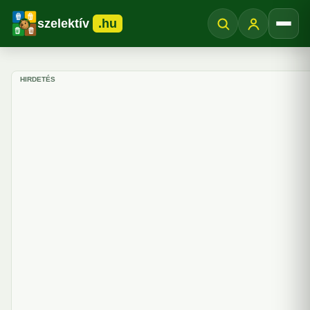
szelektív
.hu
Menü
HIRDETÉS