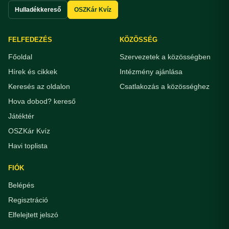
Hulladékkereső
OSZKár Kvíz
FELFEDEZÉS
KÖZÖSSÉG
Főoldal
Szervezetek a közösségben
Hírek és cikkek
Intézmény ajánlása
Keresés az oldalon
Csatlakozás a közösséghez
Hova dobod? kereső
Játéktér
OSZKár Kvíz
Havi toplista
FIÓK
Belépés
Regisztráció
Elfelejtett jelszó