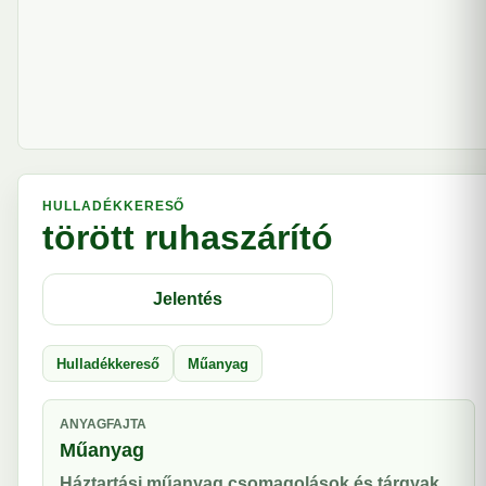
HULLADÉKKERESŐ
törött ruhaszárító
Jelentés
Hulladékkereső
Műanyag
ANYAGFAJTA
Műanyag
Háztartási műanyag csomagolások és tárgyak.