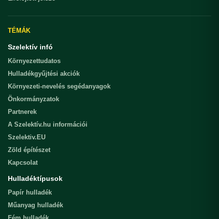
TÉMÁK
Szelektív infó
Környezettudatos
Hulladékgyűjtési akciók
Környezeti-nevelés segédanyagok
Önkormányzatok
Partnerek
A Szelektív.hu információi
Szelektiv.EU
Zöld építészet
Kapcsolat
Hulladéktípusok
Papír hulladék
Műanyag hulladék
Fém hulladék