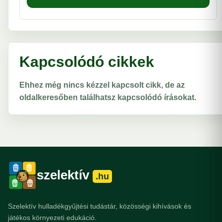
Kapcsolódó cikkek
Ehhez még nincs kézzel kapcsolt cikk, de az
oldalkeresőben találhatsz kapcsolódó írásokat.
szelektív
.hu
Szelektív hulladékgyűjtési tudástár, közösségi kihívások és
játékos környezeti edukáció.