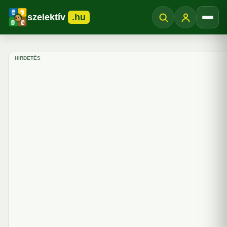
szelektív
.hu
Menü
HIRDETÉS