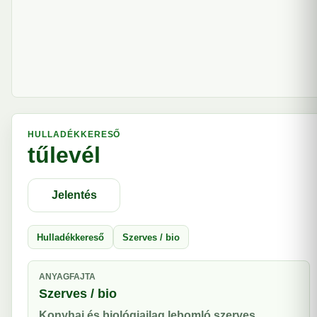
HULLADÉKKERESŐ
tűlevél
Jelentés
Hulladékkereső
Szerves / bio
ANYAGFAJTA
Szerves / bio
Konyhai és biológiailag lebomló szerves