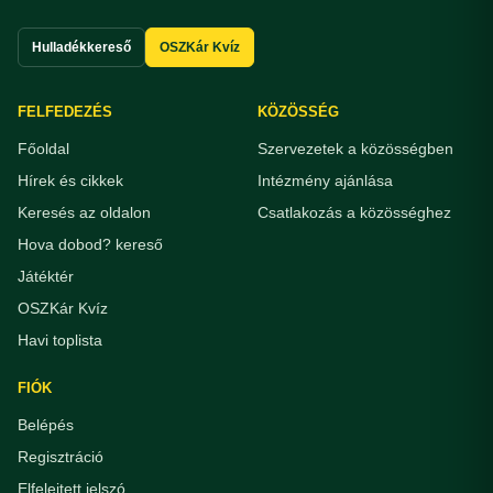
Hulladékkereső
OSZKár Kvíz
FELFEDEZÉS
KÖZÖSSÉG
Főoldal
Szervezetek a közösségben
Hírek és cikkek
Intézmény ajánlása
Keresés az oldalon
Csatlakozás a közösséghez
Hova dobod? kereső
Játéktér
OSZKár Kvíz
Havi toplista
FIÓK
Belépés
Regisztráció
Elfelejtett jelszó