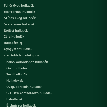
Fehér üveg hulladék
Elektronikai hulladék
Színes üveg hulladék
Szárazelem hulladék
Építési hulladék
Zöld hulladék
Hulladékolaj
Gyógyszerhulladék
még több hulladéktipus
Italos kartondoboz hulladék
Gumihulladék
Textilhulladék
Hulladékvíz
Üveg, porcelán hulladék
CD, DVD adathordozó hulladék
Fahulladék
Élelmiszer hulladék