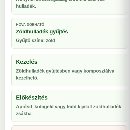
hulladék.
HOVA DOBHATÓ
Zöldhulladék gyűjtés
Gyűjtő színe: zöld
Kezelés
Zöldhulladék gyűjtésben vagy komposztálva
kezelhető.
Előkészítés
Aprítsd, kötegeld vagy tedd kijelölt zöldhulladék
zsákba.