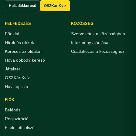
Hulladékkereső
OSZKár Kvíz
FELFEDEZÉS
KÖZÖSSÉG
Főoldal
Szervezetek a közösségben
Hírek és cikkek
Intézmény ajánlása
Keresés az oldalon
Csatlakozás a közösséghez
Hova dobod? kereső
Játéktér
OSZKár Kvíz
Havi toplista
FIÓK
Belépés
Regisztráció
Elfelejtett jelszó