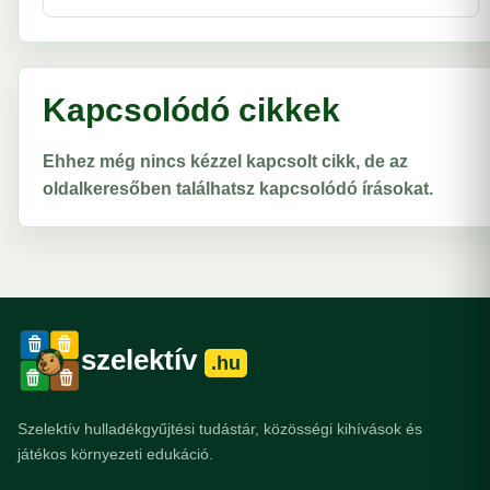
Kapcsolódó cikkek
Ehhez még nincs kézzel kapcsolt cikk, de az
oldalkeresőben találhatsz kapcsolódó írásokat.
szelektív
.hu
Szelektív hulladékgyűjtési tudástár, közösségi kihívások és
játékos környezeti edukáció.