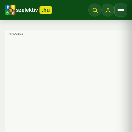
szelektív
.hu
Menü
HIRDETÉS