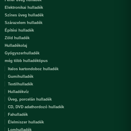
Elektronikai hulladék
Színes üveg hulladék
Szárazelem hulladék
Építési hulladék
Zöld hulladék
Hulladékolaj
Gyógyszerhulladék
még több hulladéktipus
Italos kartondoboz hulladék
Gumihulladék
Textilhulladék
Hulladékvíz
Üveg, porcelán hulladék
CD, DVD adathordozó hulladék
Fahulladék
Élelmiszer hulladék
Lomhulladék