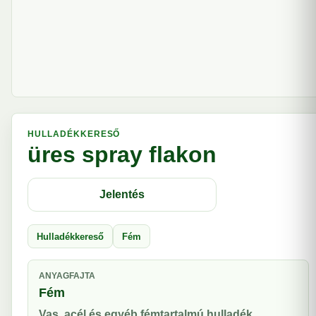
HULLADÉKKERESŐ
üres spray flakon
Jelentés
Hulladékkereső
Fém
ANYAGFAJTA
Fém
Vas, acél és egyéb fémtartalmú hulladék.