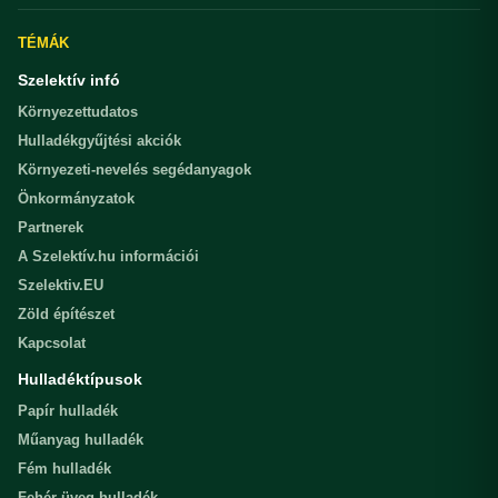
TÉMÁK
Szelektív infó
Környezettudatos
Hulladékgyűjtési akciók
Környezeti-nevelés segédanyagok
Önkormányzatok
Partnerek
A Szelektív.hu információi
Szelektiv.EU
Zöld építészet
Kapcsolat
Hulladéktípusok
Papír hulladék
Műanyag hulladék
Fém hulladék
Fehér üveg hulladék